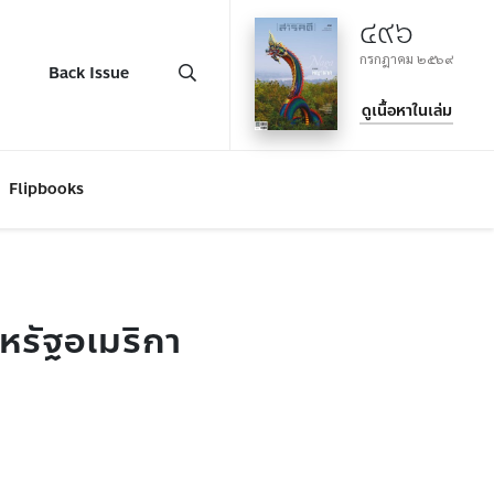
๔๙๖
กรกฎาคม ๒๕๖๙
Back Issue
ดูเนื้อหาในเล่ม
Flipbooks
หรัฐอเมริกา