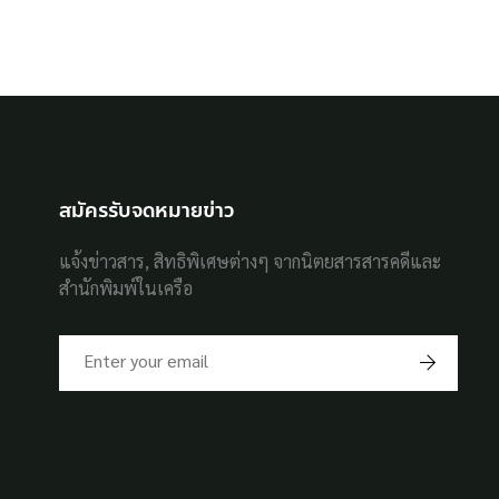
สมัครรับจดหมายข่าว
แจ้งข่าวสาร, สิทธิพิเศษต่างๆ จากนิตยสารสารคดีและ
สำนักพิมพ์ในเครือ