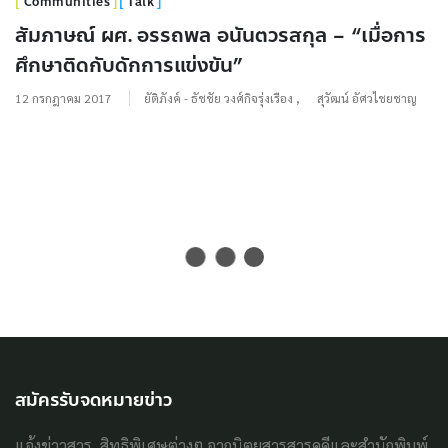
Communities
Talk
สัมภาษณ์ ผศ. อรรถพล อนันตวรสกุล – “เมื่อการ
ศึกษาติดกับดักการแข่งขัน”
12 กรกฎาคม 2017
ยัติภังค์ - ธัชชัย วงศ์กิจรุ่งเรือง
,
สุวัฒน์ อัศวไชยชาญ
สมัครรับจดหมายข่าว
แจ้งข่าวสาร, สิทธิพิเศษต่างๆ จากนิตยสารสารคดีและสำนักพิมพ์