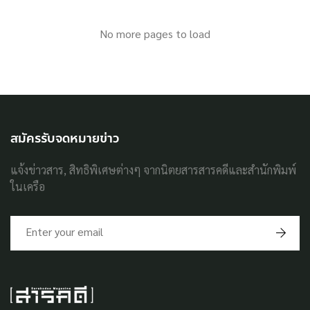
No more pages to load
สมัครรับจดหมายข่าว
แจ้งข่าวสาร, สิทธิพิเศษต่างๆ จากนิตยสารสารคดีและสำนักพิมพ์
ในเครือ