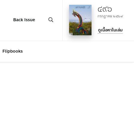
๔๙๖
กรกฎาคม ๒๕๖๙
Back Issue
ดูเนื้อหาในเล่ม
Flipbooks