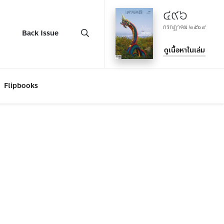
๔๙๖
กรกฎาคม ๒๕๖๙
Back Issue
ดูเนื้อหาในเล่ม
Flipbooks