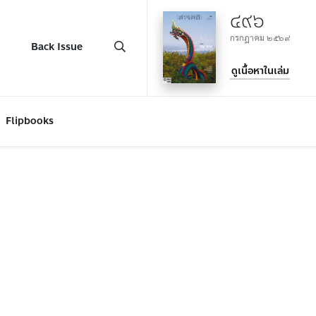
๔๙๖
กรกฎาคม ๒๕๖๙
Back Issue
ดูเนื้อหาในเล่ม
Flipbooks