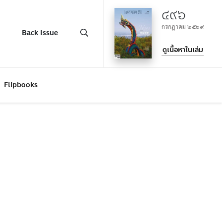
๔๙๖
กรกฎาคม ๒๕๖๙
Back Issue
ดูเนื้อหาในเล่ม
Flipbooks