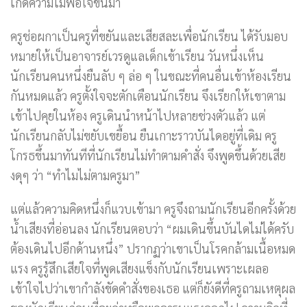
เกิดความไม่พอใจขึ้นมา
ครูช่อผกาเป็นครูที่ขยันและเสียสละเพื่อนักเรียน ได้รับมอบ
หมายให้เป็นอาจารย์เวรดูแลเด็กเข้าเรียน วันหนึ่งเห็น
นักเรียนคนหนึ่งยืนลับ ๆ ล่อ ๆ ในขณะที่คนอื่นเข้าห้องเรียน
กันหมดแล้ว ครูตั้งใจจะตักเตือนนักเรียน จึงเรียกให้เขาตาม
เข้าไปคุยในห้อง ครูเดินนำหน้าไปหลายช่วงตัวแล้ว แต่
นักเรียนกลับไม่ขยับเขยื้อน ยืนเกาะราวบันไดอยู่ที่เดิม ครู
โกรธขึ้นมาทันทีที่นักเรียนไม่ทำตามคำสั่ง จึงพูดขึ้นด้วยเสีย
งดุๆ ว่า “ทำไมไม่ตามครูมา”
แต่แล้วความคิดหนึ่งก็แวบเข้ามา ครูจึงถามนักเรียนอีกครั้งด้วย
น้ำเสียงที่อ่อนลง นักเรียนตอบว่า “ผมเดินขึ้นบันไดไม่ได้ครับ
ต้องเดินไปอีกด้านหนึ่ง” ปรากฏว่าเขาเป็นโรคกล้ามเนื้อหมด
แรง ครูรู้สึกเสียใจที่พูดเสียงแข็งกับนักเรียนเพราะเผลอ
เข้าใจไปว่าเขากำลังขัดคำสั่งของเธอ แต่ก็ยังดีที่ครูถามเหตุผล