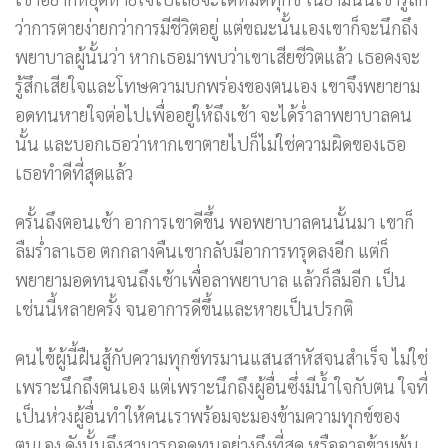
ว่าการตายง่ายกว่าการมีชีวิตอยู่ แต่ขณะนั้นเองเขาก็จะนึกถึง
พยาบาลผู้นั้นว่า หากเธอมาพบว่าเขาเสียชีวิตแล้ว เธอคงจะ
รู้สึกเสียใจและโทษความบกพร่องของตนเอง เขาจึงพยายาม
อดทนหายใจต่อไปเพื่ออยู่ให้ถึงเช้า จะได้ร่ำลาพยาบาลคน
นั้น และบอกเธอว่าหากเขาตายไปก็ไม่ใช่ความผิดของเธอ
เธอทำดีที่สุดแล้ว
ครั้นถึงตอนเช้า อาการเขาดีขึ้น พอพยาบาลคนนั้นมา เขาก็
ลืมร่ำลาเธอ ตกกลางคืนเขากลับมีอาการทรุดลงอีก แต่ก็
พยายามอดทนจนถึงเช้าเพื่อลาพยาบาล แล้วก็ลืมอีก เป็น
เช่นนี้หลายครั้ง จนอาการดีขึ้นและหายเป็นปรกติ
คนไข้ผู้นี้ฝืนสู้กับความทุกข์ทรมานแสนสาหัสจนสำเร็จ ไม่ใช่
เพราะนึกถึงตนเอง แต่เพราะนึกถึงผู้อื่นซึ่งมีน้ำใจกับตน ใจที่
เป็นห่วงผู้อื่นทำให้คนเราพร้อมจะมองข้ามความทุกข์ของ
ตนเอง ดังนั้นจึงสามารถอดทนอย่างถึงที่สุด หรืออาจข้ามพ้น