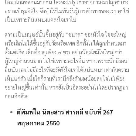
ให้มาใกล้ชิดกันมากขึ้น ใครจะไปรู้ เขาอาจกำลังมีปัญหาบาง
อย่างเร้ารุมจิตใจ จึงทำให้ไม่ทันรับรู้การทักทายของเรา หาใช่
เป็นเพราะกินแหนงแคลงใจเราไม่
ความเป็นมนุษย์นั้นขึ้นอยู่กับ “ขนาด” ของหัวใจ ใจจะใหญ่
หรือเล็กไม่ได้ขึ้นอยู่กับวัยหรือเพศ อีกทั้งไม่ได้ถูกกำหนดมา
ตั้งแต่เกิด เด็กที่อายุเพียง ๗ ขวบอย่างน้องโยมีใจใหญ่กว่า
ผู้ใหญ่จำนวนมาก ไม่ใช่เพราะอะไรอื่น หากเพราะนึกถึงคน
อื่นนั่นเอง ไม่มีอะไรที่จะรัดรึงใจเราได้แน่นหนาเท่ากับความ
เห็นแก่ตัว เมื่อใดก็ตามที่เรานึกถึงตัวเองน้อยลง ใจไม่เพียง
ขยายใหญ่ขึ้นเท่านั้น หากยังเป็นอิสระอย่างไม่เคยปรากฏมา
ก่อนอีกด้วย
ตีพิมพ์ใน นิตยสาร สารคดี ฉบับที่ 267
พฤษภาคม 2550