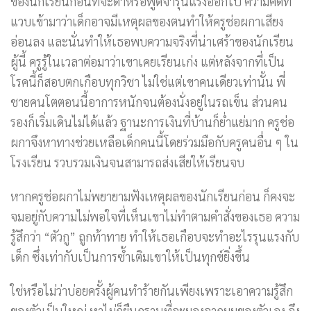
ของนักเรียนก่อนที่จะด่าหรือพูดจารุนแรงออกไป ความคิดที่
แวบเข้ามาว่าเด็กอาจมีเหตุผลของตนทำให้ครูช่อผกาเสียง
อ่อนลง และนั่นทำให้เธอพบความจริงที่น่าเศร้าของนักเรียน
ผู้นี้ ครูรู้ในเวลาต่อมาว่าเขาเคยเรียนเก่ง แต่หลังจากที่เป็น
โรคนี้ก็สอบตกเกือบทุกวิชา ไม่ใช่แต่เขาคนเดียวเท่านั้น พี่
ชายคนโตตอนนี้อาการหนักจนต้องนั่งอยู่ในรถเข็น ส่วนคน
รองก็เริ่มเดินไม่ได้แล้ว ฐานะการเงินที่บ้านก็ย่ำแย่มาก ครูช่อ
ผกาจึงหาทางช่วยเหลือเด็กคนนี้โดยร่วมมือกับครูคนอื่น ๆ ใน
โรงเรียน รวบรวมเงินจนสามารถส่งเสียให้เรียนจบ
หากครูช่อผกาไม่พยายามฟังเหตุผลของนักเรียนก่อน ก็คงจะ
จมอยู่กับความไม่พอใจที่เห็นเขาไม่ทำตามคำสั่งของเธอ ความ
รู้สึกว่า “ตัวกู” ถูกท้าทาย ทำให้เธอเกือบจะทำอะไรรุนแรงกับ
เด็ก ซึ่งเท่ากับเป็นการซ้ำเติมเขาให้เป็นทุกข์ยิ่งขึ้น
ใช่หรือไม่ว่าบ่อยครั้งผู้คนทำร้ายกันเพียงเพราะเอาความรู้สึก
ของตัวเป็นใหญ่ หาไม่ก็ยืนกรานที่จะมองจากมุมของตัวเอง จึง