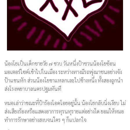
น้องโยเป็นเด็กชายวัย ๗ ขวบ วันหนึ่งป้าชวนน้องโยซ้อน
มอเตอร์ไซค์เข้าไปในเมือง ระหว่างทางมีรถพุ่งมาชนอย่างจัง
ป้าแขนหัก ส่วนน้องโยขาแหลกเละไปข้างหนึ่ง ทั้งสองถูกนำ
ส่งโรงพยาบาลนครปฐมทันที
หมอเล่าว่าขณะที่ป้าร้องโอดโอยอยู่นั้น น้องโยกลับนิ่งเงียบ ไม่
ส่งเสียงร้องหรือแสดงอาการทุรนทุรายแต่อย่างใด ยอมให้หมอ
ทำการรักษาอย่างสงบจนใคร ๆ ก็แปลกใจ