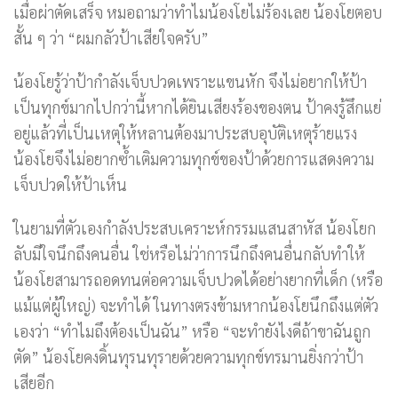
เมื่อผ่าตัดเสร็จ หมอถามว่าทำไมน้องโยไม่ร้องเลย น้องโยตอบ
สั้น ๆ ว่า “ผมกลัวป้าเสียใจครับ”
น้องโยรู้ว่าป้ากำลังเจ็บปวดเพราะแขนหัก จึงไม่อยากให้ป้า
เป็นทุกข์มากไปกว่านี้หากได้ยินเสียงร้องของตน ป้าคงรู้สึกแย่
อยู่แล้วที่เป็นเหตุให้หลานต้องมาประสบอุบัติเหตุร้ายแรง
น้องโยจึงไม่อยากซ้ำเติมความทุกข์ของป้าด้วยการแสดงความ
เจ็บปวดให้ป้าเห็น
ในยามที่ตัวเองกำลังประสบเคราะห์กรรมแสนสาหัส น้องโยก
ลับมีใจนึกถึงคนอื่น ใช่หรือไม่ว่าการนึกถึงคนอื่นกลับทำให้
น้องโยสามารถอดทนต่อความเจ็บปวดได้อย่างยากที่เด็ก (หรือ
แม้แต่ผู้ใหญ่) จะทำได้ ในทางตรงข้ามหากน้องโยนึกถึงแต่ตัว
เองว่า “ทำไมถึงต้องเป็นฉัน” หรือ “จะทำยังไงดีถ้าขาฉันถูก
ตัด” น้องโยคงดิ้นทุรนทุรายด้วยความทุกข์ทรมานยิ่งกว่าป้า
เสียอีก