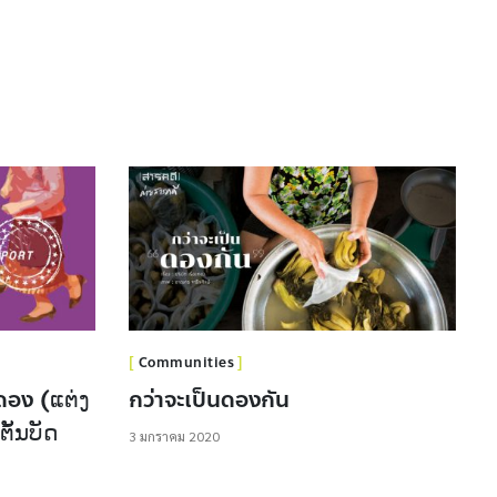
Communities
อง (​ແຕ່ງ
กว่าจะเป็นดองกัน
ັ້ນບັດ
3 มกราคม 2020