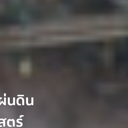
ผ่นดิน
สตร์