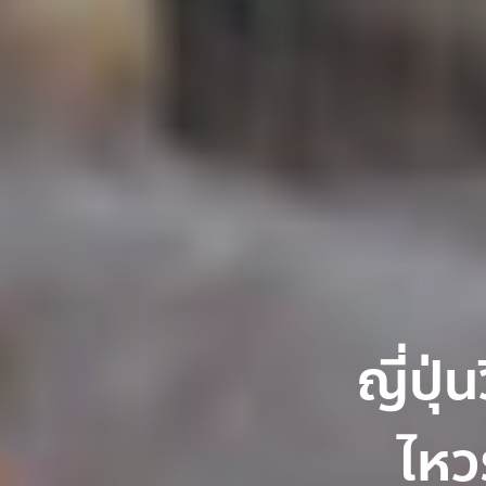
ญี่ปุ
ไหว