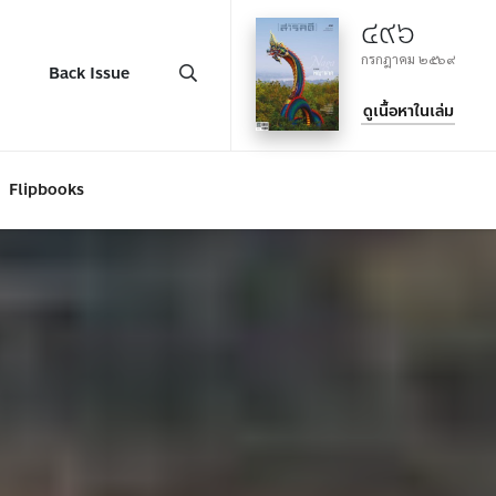
๔๙๖
กรกฎาคม ๒๕๖๙
Back Issue
ดูเนื้อหาในเล่ม
Flipbooks