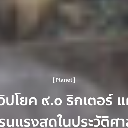
Planet
่นวิปโยค ๙.๐ ริกเตอร์ แ
รุนแรงสุดในประวัติศา