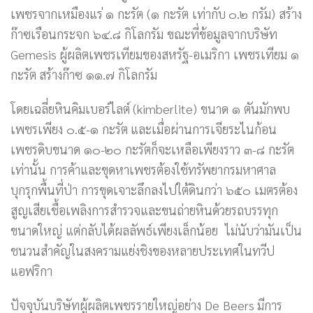
เพชรจากเหมืองแร่ ๑ กะรัต (๑ กะรัต เท่ากับ ๐.๒ กรัม) สร้าง
ก๊าซเรือนกระจก ๖๔.๘ กิโลกรัม ขณะที่ข้อมูลจากบริษัท
Gemesis ผู้ผลิตเพชรเทียมของสหรัฐ-อเมริกา เพชรเทียม ๑
กะรัต สร้างก๊าซ ๑๑.๗ กิโลกรัม
โดยเฉลี่ยหินคิมเบอร์ไลต์ (kimberlite) ขนาด ๑ ตันมักพบ
เพชรเพียง ๐.๕-๑ กะรัต และเมื่อผ่านการเจียระไนก้อน
เพชรดิบขนาด ๑๐-๒๐ กะรัตก็จะเหลือเพียงราว ๓-๘ กะรัต
เท่านั้น การค้าและขุดหาเพชรต้องใช้ทรัพยากรมหาศาล
บุกรุกพื้นที่ป่า การขุดเจาะลึกลงไปใต้ดินกว่า ๖๕๐ เมตรต้อง
สูญเสียเชื้อเพลิงการสำรวจและขนถ่ายหินด้วยรถบรรทุก
ขนาดใหญ่ แต่กลับได้ผลลัพธ์เพียงเล็กน้อย ไม่นับว่ามันเป็น
ชนวนสำคัญในสงครามแย่งชิงของหลายประเทศในทวีป
แอฟริกา
ปัจจุบันบริษัทผู้ผลิตเพชรรายใหญ่อย่าง De Beers มีการ