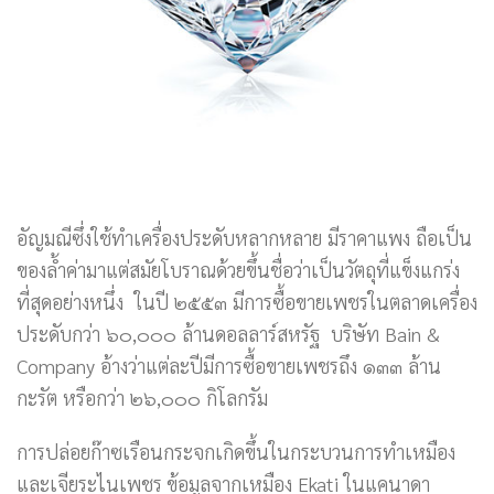
อัญมณีซึ่งใช้ทำเครื่องประดับหลากหลาย มีราคาแพง ถือเป็น
ของล้ำค่ามาแต่สมัยโบราณด้วยขึ้นชื่อว่าเป็นวัตถุที่แข็งแกร่ง
ที่สุดอย่างหนึ่ง ในปี ๒๕๕๓ มีการซื้อขายเพชรในตลาดเครื่อง
ประดับกว่า ๖๐,๐๐๐ ล้านดอลลาร์สหรัฐ บริษัท Bain &
Company อ้างว่าแต่ละปีมีการซื้อขายเพชรถึง ๑๓๓ ล้าน
กะรัต หรือกว่า ๒๖,๐๐๐ กิโลกรัม
การปล่อยก๊าซเรือนกระจกเกิดขึ้นในกระบวนการทำเหมือง
และเจียระไนเพชร ข้อมูลจากเหมือง Ekati ในแคนาดา