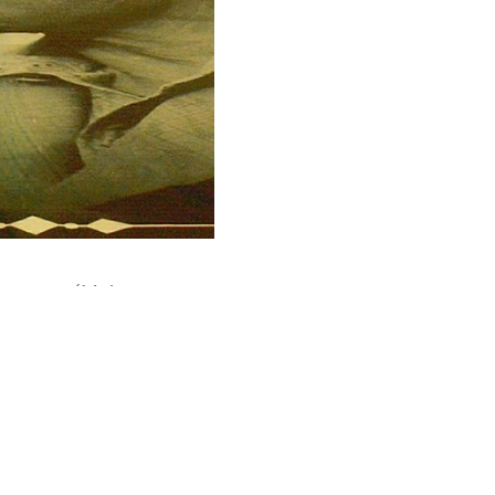
่อมวลชน (Main press
ย์ที่ ๑๕ ตุลาคม ๒๕๖๐
ธรรมศาสตร์แห่งนี้ จะ
ะบาทสมเด็จพระปรมินท