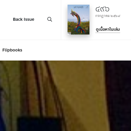
๔๙๖
กรกฎาคม ๒๕๖๙
Back Issue
ดูเนื้อหาในเล่ม
Flipbooks