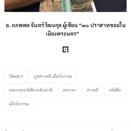
อ. ภภพพล จันทร์วัฒนกุล ผู้เขียน “๓๐ ปราสาทขอมใน
เมืองพระนคร”
นิตยสาร
บูทสารคดี-เมืองโบราณ
มหกรรมหนังสือระดับชาติ
ลดราคา
สารคดี
หนังสือ
เมืองโบราณ