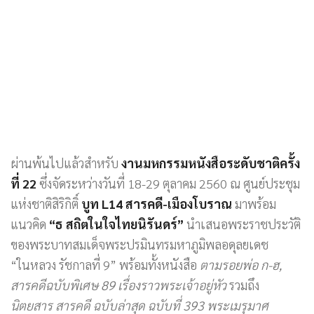
ผ่านพ้นไปแล้วสำหรับ
งานมหกรรมหนังสือระดับชาติครั้ง
ที่ 22
ซึ่งจัดระหว่างวันที่ 18-29 ตุลาคม 2560 ณ ศูนย์ประชุม
แห่งชาติสิริกิติ์
บูท L14 สารคดี-เมืองโบราณ
มาพร้อม
แนวคิด
“ธ สถิตในใจไทยนิรันดร์”
นำเสนอพระราชประวัติ
ของพระบาทสมเด็จพระปรมินทรมหาภูมิพลอดุลยเดช
“ในหลวง รัชกาลที่ 9” พร้อมทั้งหนังสือ
ตามรอยพ่อ ก-ฮ,
สารคดีฉบับพิเศษ 89 เรื่องราวพระเจ้าอยู่หัว
รวมถึง
นิตยสาร สารคดี ฉบับล่าสุด ฉบับที่ 393 พระเมรุมาศ