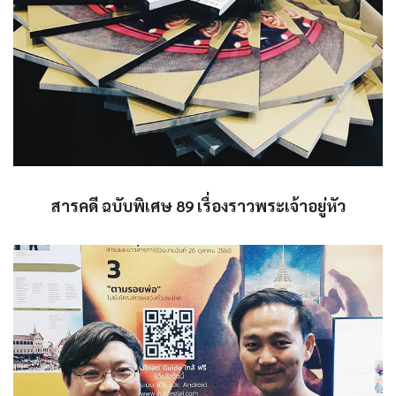
สารคดี ฉบับพิเศษ 89 เรื่องราวพระเจ้าอยู่หัว