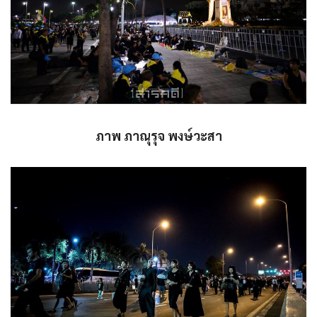
ภาพ ภาณุรุจ พงษ์วะสา