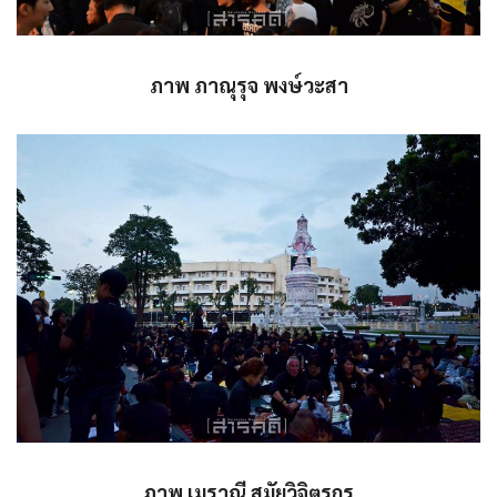
ภาพ ภาณุรุจ พงษ์วะสา
ภาพ เมราณี สมัยวิจิตรกร