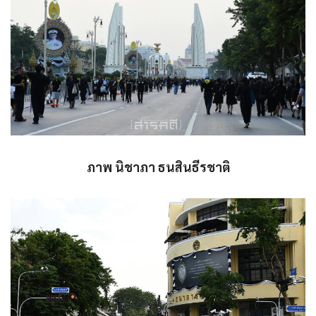
ภาพ นิชาภา ธนสินธีรชาติ