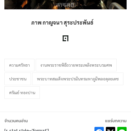
ภาพ กาญจนา สุระประพันธ์
ความศรัทธา
งานพระราชพิธีถวายพระเพลิงพระบรมศพ
ประชาชน
พระบาทสมเด็จพระปรมินทรมหาภูมิพลอดุลยเดช
ศรัณย์ ทองปาน
จำนวนคนอ่าน
แชร์บทความ
[s_stat style='format']