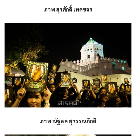
ภาพ สุรศักดิ์ เทศขจร
ภาพ ณัฐพล สุวรรณภักดี