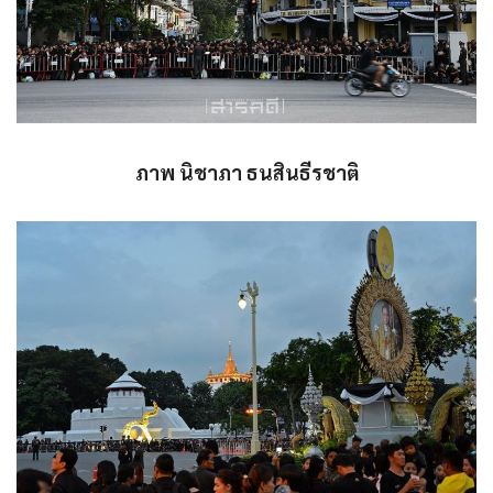
ภาพ นิชาภา ธนสินธีรชาติ