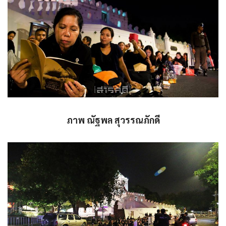
ภาพ ณัฐพล สุวรรณภักดี