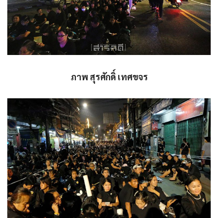
ภาพ สุรศักดิ์ เทศขจร