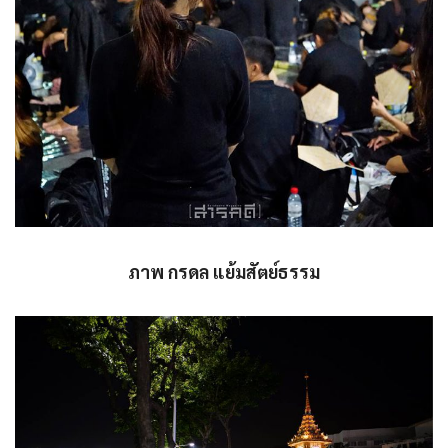
ภาพ กรดล แย้มสัตย์ธรรม