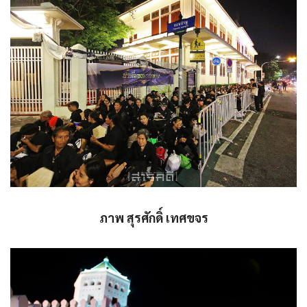
ภาพ สุรศักดิ์ เทศขจร