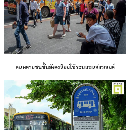
คนหลายชนชั้นยังคงนิยมใช้ระบบขนส่งรถเมล์