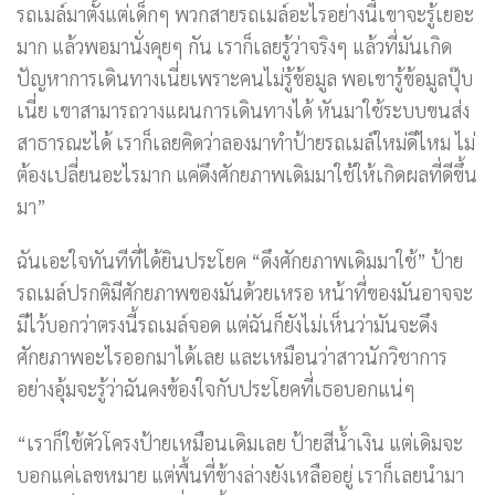
รถเมล์มาตั้งแต่เด็กๆ พวกสายรถเมล์อะไรอย่างนี้เขาจะรู้เยอะ
มาก แล้วพอมานั่งคุยๆ กัน เราก็เลยรู้ว่าจริงๆ แล้วที่มันเกิด
ปัญหาการเดินทางเนี่ยเพราะคนไม่รู้ข้อมูล พอเขารู้ข้อมูลปุ๊บ
เนี่ย เขาสามารถวางแผนการเดินทางได้ หันมาใช้ระบบขนส่ง
สาธารณะได้ เราก็เลยคิดว่าลองมาทำป้ายรถเมล์ใหม่ดีไหม ไม่
ต้องเปลี่ยนอะไรมาก แค่ดึงศักยภาพเดิมมาใช้ให้เกิดผลที่ดีขึ้น
มา”
ฉันเอะใจทันทีที่ได้ยินประโยค “ดึงศักยภาพเดิมมาใช้” ป้าย
รถเมล์ปรกติมีศักยภาพของมันด้วยเหรอ หน้าที่ของมันอาจจะ
มีไว้บอกว่าตรงนี้รถเมล์จอด แต่ฉันก็ยังไม่เห็นว่ามันจะดึง
ศักยภาพอะไรออกมาได้เลย และเหมือนว่าสาวนักวิชาการ
อย่างอุ้มจะรู้ว่าฉันคงข้องใจกับประโยคที่เธอบอกแน่ๆ
“เราก็ใช้ตัวโครงป้ายเหมือนเดิมเลย ป้ายสีน้ำเงิน แต่เดิมจะ
บอกแค่เลขหมาย แต่พื้นที่ข้างล่างยังเหลืออยู่ เราก็เลยนำมา