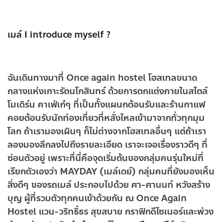
เมล์ I introduce myself ?
ฉันเดินทางมาที่ Once again hostel โฮสเทลขนาด
กลางแห่งเกาะรัตนโกสินทร์ ด้วยการตกแต่งภายในสไตล์
โมเดิร์น คาเฟ่เก๋ๆ ที่เป็นทั้งแผนกต้อนรับและร้านกาแฟ
คอยต้อนรับนักท่องเที่ยวที่หลั่งไหลเข้ามาจากทั่วทุกมุม
โลก ถ้าเรามองเผินๆ ก็ไม่ต่างจากโฮสเทลอื่นๆ แต่ถ้าเรา
ลองมองลึกลงไปถึงรายละเอียด เราจะเจอเรื่องราวดีๆ ที่
ซ่อนตัวอยู่ เพราะที่นี่คือจุดเริ่มต้นของกลุ่มคนรุ่นใหม่ที่
เรียกตัวเองว่า MAYDAY (เมล์เดย์) กลุ่มคนที่ยังมองเห็น
สิ่งดีๆ ของรถเมล์ ประกอบไปด้วย ศา-ศานนท์ หวังสร้าง
บุญ ผู้ที่รวมตัวทุกคนเข้าด้วยกัน ณ Once Again
Hostel แวน-วริทธิ์ธร สุขสบาย กราฟิกดีไซเนอร์และพ่วง