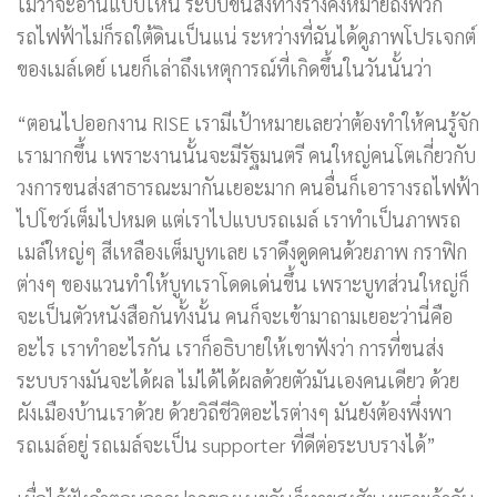
ไม่ว่าจะอ่านแบบไหน ระบบขนส่งทางรางคงหมายถึงพวก
รถไฟฟ้าไม่ก็รถใต้ดินเป็นแน่ ระหว่างที่ฉันได้ดูภาพโปรเจกต์
ของเมล์เดย์ เนยก็เล่าถึงเหตุการณ์ที่เกิดขึ้นในวันนั้นว่า
“ตอนไปออกงาน RISE เรามีเป้าหมายเลยว่าต้องทำให้คนรู้จัก
เรามากขึ้น เพราะงานนั้นจะมีรัฐมนตรี คนใหญ่คนโตเกี่ยวกับ
วงการขนส่งสาธารณะมากันเยอะมาก คนอื่นก็เอารางรถไฟฟ้า
ไปโชว์เต็มไปหมด แต่เราไปแบบรถเมล์ เราทำเป็นภาพรถ
เมล์ใหญ่ๆ สีเหลืองเต็มบูทเลย เราดึงดูดคนด้วยภาพ กราฟิก
ต่างๆ ของแวนทำให้บูทเราโดดเด่นขึ้น เพราะบูทส่วนใหญ่ก็
จะเป็นตัวหนังสือกันทั้งนั้น คนก็จะเข้ามาถามเยอะว่านี่คือ
อะไร เราทำอะไรกัน เราก็อธิบายให้เขาฟังว่า การที่ขนส่ง
ระบบรางมันจะได้ผล ไม่ได้ได้ผลด้วยตัวมันเองคนเดียว ด้วย
ผังเมืองบ้านเราด้วย ด้วยวิถีชีวิตอะไรต่างๆ มันยังต้องพึ่งพา
รถเมล์อยู่ รถเมล์จะเป็น supporter ที่ดีต่อระบบรางได้”