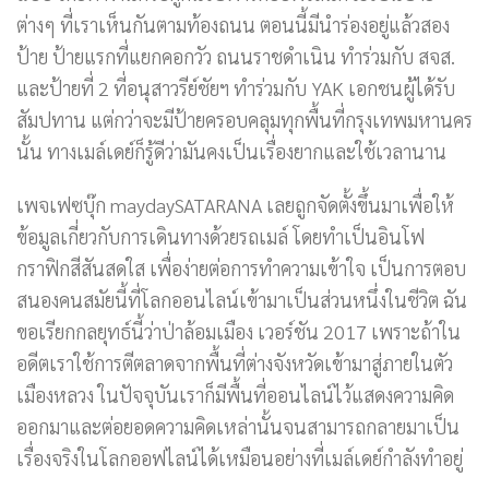
ต่างๆ ที่เราเห็นกันตามท้องถนน ตอนนี้มีนำร่องอยู่แล้วสอง
ป้าย ป้ายแรกที่แยกคอกวัว ถนนราชดำเนิน ทำร่วมกับ สจส.
และป้ายที่ 2 ที่อนุสาวรีย์ชัยฯ ทำร่วมกับ YAK เอกชนผู้ได้รับ
สัมปทาน แต่กว่าจะมีป้ายครอบคลุมทุกพื้นที่กรุงเทพมหานคร
นั้น ทางเมล์เดย์ก็รู้ดีว่ามันคงเป็นเรื่องยากและใช้เวลานาน
เพจเฟซบุ๊ก maydaySATARANA เลยถูกจัดตั้งขึ้นมาเพื่อให้
ข้อมูลเกี่ยวกับการเดินทางด้วยรถเมล์ โดยทำเป็นอินโฟ
กราฟิกสีสันสดใส เพื่อง่ายต่อการทำความเข้าใจ เป็นการตอบ
สนองคนสมัยนี้ที่โลกออนไลน์เข้ามาเป็นส่วนหนึ่งในชีวิต ฉัน
ขอเรียกกลยุทธ์นี้ว่าป่าล้อมเมือง เวอร์ชัน 2017 เพราะถ้าใน
อดีตเราใช้การตีตลาดจากพื้นที่ต่างจังหวัดเข้ามาสู่ภายในตัว
เมืองหลวง ในปัจจุบันเราก็มีพื้นที่ออนไลน์ไว้แสดงความคิด
ออกมาและต่อยอดความคิดเหล่านั้นจนสามารถกลายมาเป็น
เรื่องจริงในโลกออฟไลน์ได้เหมือนอย่างที่เมล์เดย์กำลังทำอยู่