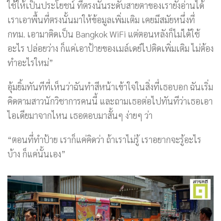
ใช้ให้เป็นประโยชน์ ที่ตรงนั้นระดับสายตาของเรายังอ่านได้
เราเอาพื้นที่ตรงนั้นมาให้ข้อมูลเพิ่มเติม เคยมีสมัยหนึ่งที่
กทม. เอามาติดเป็น Bangkok WiFi แต่ตอนหลังก็ไม่ได้ใช้
อะไร ปล่อยว่าง ก็แค่เอาป้ายของเมล์เดย์ไปติดเพิ่มเติม ไม่ต้อง
ทำอะไรใหม่”
อุ้มยิ้มทันทีที่เห็นว่าฉันทำสีหน้าเข้าใจในสิ่งที่เธอบอก ฉันเริ่ม
คิดตามสาวนักวิชาการคนนี้ และถามเธอต่อไปทันทีว่าเธอเอา
ไอเดียมาจากไหน เธอตอบมาสั้นๆ ง่ายๆ ว่า
“ตอนที่ทำป้าย เราก็แค่คิดว่า ถ้าเราไม่รู้ เราอยากจะรู้อะไร
บ้าง ก็แค่นั้นเอง”