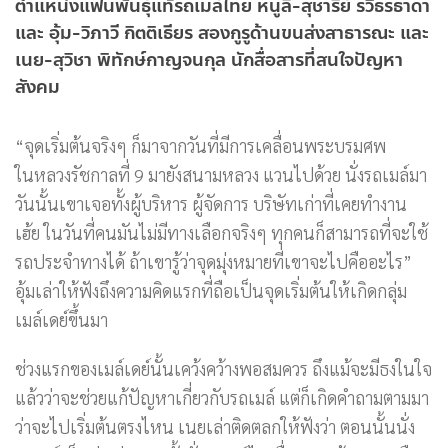
ตำแหน่งแฟนพันธุ์แท้รถเมล์ไทย หนูลี-สุชารีย์ รวิธรธาดา
และ อุ้ม-วิภาวี กิตติเธียร สองกูรูด้านขนส่งสาธารณะ และ
เนย-สุวิชา พิทักษ์กาญจนกุล นักสื่อสารที่สนใจปัญหา
สังคม
“จุดเริ่มต้นจริงๆ ก็มาจากวันที่มีการเคลื่อนพระบรมศพ
ในหลวงรัชกาลที่ 9 มายังสนามหลวง แวนไปด้วย นั่งรถเมล์มา
วันนั้นเขาเจอทั้งผู้บริหาร ผู้จัดการ บริษัทเก่าที่เคยทำงาน
เฮ้ย ในวันที่คนมันไม่มีทางเลือกจริงๆ ทุกคนก็สามารถที่จะใช้
รถประจำทางได้ ถ้าเขารู้ว่าจุดมุ่งหมายที่เขาจะไปคืออะไร”
อุ้มเล่าให้ฟังถึงความคิดแรกที่ถือเป็นจุดเริ่มต้นให้เกิดกลุ่ม
เมล์เดย์ขึ้นมา
ช่วงแรกของเมล์เดย์นั้นเคว้งคว้างพอสมควร ถึงแม้จะมีธงในใจ
แล้วว่าจะช่วยแก้ปัญหาเกี่ยวกับรถเมล์ แต่ก็เกิดคำถามตามมา
ว่าจะไปเริ่มต้นตรงไหน เนยเล่าติดตลกให้ฟังว่า ตอนนั้นนั่ง