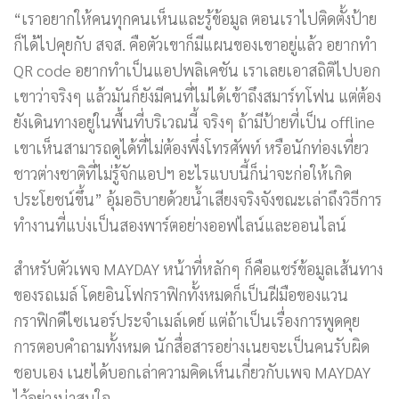
“เราอยากให้คนทุกคนเห็นและรู้ข้อมูล ตอนเราไปติดตั้งป้าย
ก็ได้ไปคุยกับ สจส. คือตัวเขาก็มีแผนของเขาอยู่แล้ว อยากทำ
QR code อยากทำเป็นแอปพลิเคชัน เราเลยเอาสถิติไปบอก
เขาว่าจริงๆ แล้วมันก็ยังมีคนที่ไม่ได้เข้าถึงสมาร์ทโฟน แต่ต้อง
ยังเดินทางอยู่ในพื้นที่บริเวณนี้ จริงๆ ถ้ามีป้ายที่เป็น offline
เขาเห็นสามารถดูได้ที่ไม่ต้องพึ่งโทรศัพท์ หรือนักท่องเที่ยว
ชาวต่างชาติที่ไม่รู้จักแอปฯ อะไรแบบนี้ก็น่าจะก่อให้เกิด
ประโยชน์ขึ้น” อุ้มอธิบายด้วยน้ำเสียงจริงจังขณะเล่าถึงวิธีการ
ทำงานที่แบ่งเป็นสองพาร์ตอย่างออฟไลน์และออนไลน์
สำหรับตัวเพจ MAYDAY หน้าที่หลักๆ ก็คือแชร์ข้อมูลเส้นทาง
ของรถเมล์ โดยอินโฟกราฟิกทั้งหมดก็เป็นฝีมือของแวน
กราฟิกดีไซเนอร์ประจำเมล์เดย์ แต่ถ้าเป็นเรื่องการพูดคุย
การตอบคำถามทั้งหมด นักสื่อสารอย่างเนยจะเป็นคนรับผิด
ชอบเอง เนยได้บอกเล่าความคิดเห็นเกี่ยวกับเพจ MAYDAY
ไว้อย่างน่าสนใจ