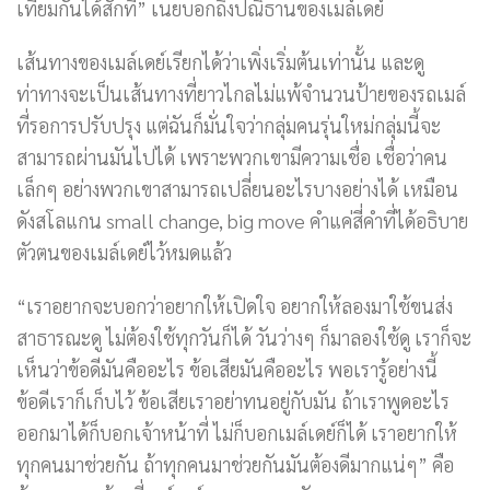
เทียมกันได้สักที” เนยบอกถึงปณิธานของเมล์เดย์
เส้นทางของเมล์เดย์เรียกได้ว่าเพิ่งเริ่มต้นเท่านั้น และดู
ท่าทางจะเป็นเส้นทางที่ยาวไกลไม่แพ้จำนวนป้ายของรถเมล์
ที่รอการปรับปรุง แต่ฉันก็มั่นใจว่ากลุ่มคนรุ่นใหม่กลุ่มนี้จะ
สามารถผ่านมันไปได้ เพราะพวกเขามีความเชื่อ เชื่อว่าคน
เล็กๆ อย่างพวกเขาสามารถเปลี่ยนอะไรบางอย่างได้ เหมือน
ดังสโลแกน small change, big move คำแค่สี่คำที่ได้อธิบาย
ตัวตนของเมล์เดย์ไว้หมดแล้ว
“เราอยากจะบอกว่าอยากให้เปิดใจ อยากให้ลองมาใช้ขนส่ง
สาธารณะดู ไม่ต้องใช้ทุกวันก็ได้ วันว่างๆ ก็มาลองใช้ดู เราก็จะ
เห็นว่าข้อดีมันคืออะไร ข้อเสียมันคืออะไร พอเรารู้อย่างนี้
ข้อดีเราก็เก็บไว้ ข้อเสียเราอย่าทนอยู่กับมัน ถ้าเราพูดอะไร
ออกมาได้ก็บอกเจ้าหน้าที่ ไม่ก็บอกเมล์เดย์ก็ได้ เราอยากให้
ทุกคนมาช่วยกัน ถ้าทุกคนมาช่วยกันมันต้องดีมากแน่ๆ” คือ