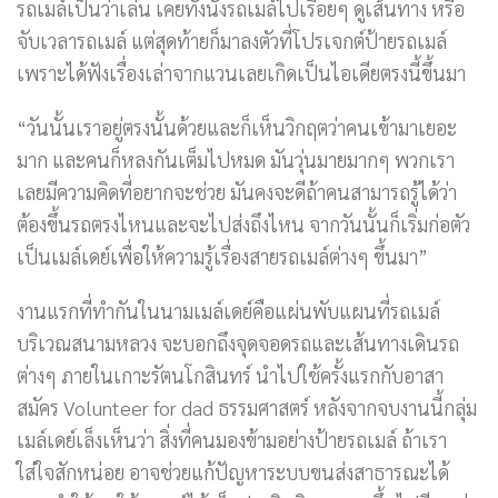
รถเมล์เป็นว่าเล่น เคยทั้งนั่งรถเมล์ไปเรื่อยๆ ดูเส้นทาง หรือ
จับเวลารถเมล์ แต่สุดท้ายก็มาลงตัวที่โปรเจกต์ป้ายรถเมล์
เพราะได้ฟังเรื่องเล่าจากแวนเลยเกิดเป็นไอเดียตรงนี้ขึ้นมา
“วันนั้นเราอยู่ตรงนั้นด้วยและก็เห็นวิกฤตว่าคนเข้ามาเยอะ
มาก และคนก็หลงกันเต็มไปหมด มันวุ่นมายมากๆ พวกเรา
เลยมีความคิดที่อยากจะช่วย มันคงจะดีถ้าคนสามารถรู้ได้ว่า
ต้องขึ้นรถตรงไหนและจะไปส่งถึงไหน จากวันนั้นก็เริ่มก่อตัว
เป็นเมล์เดย์เพื่อให้ความรู้เรื่องสายรถเมล์ต่างๆ ขึ้นมา”
งานแรกที่ทำกันในนามเมล์เดย์คือแผ่นพับแผนที่รถเมล์
บริเวณสนามหลวง จะบอกถึงจุดจอดรถและเส้นทางเดินรถ
ต่างๆ ภายในเกาะรัตนโกสินทร์ นำไปใช้ครั้งแรกกับอาสา
สมัคร Volunteer for dad ธรรมศาสตร์ หลังจากจบงานนี้กลุ่ม
เมล์เดย์เล็งเห็นว่า สิ่งที่คนมองข้ามอย่างป้ายรถเมล์ ถ้าเรา
ใส่ใจสักหน่อย อาจช่วยแก้ปัญหาระบบขนส่งสาธารณะได้