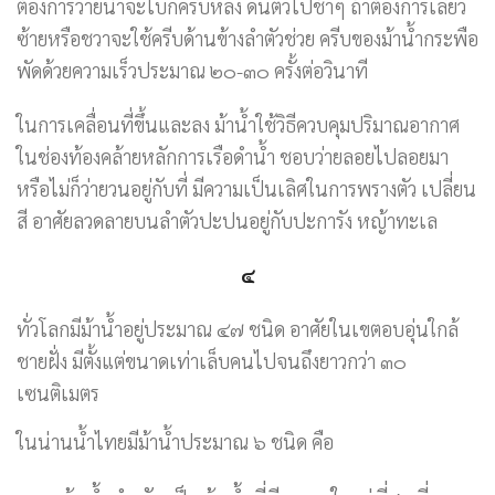
ต้องการว่ายน้ำจะโบกครีบหลัง ดันตัวไปช้าๆ ถ้าต้องการเลี้ยว
ซ้ายหรือชวาจะใช้ครีบด้านข้างลำตัวช่วย ครีบของม้าน้ำกระพือ
พัดด้วยความเร็วประมาณ ๒๐-๓๐ ครั้งต่อวินาที
ในการเคลื่อนที่ขึ้นและลง ม้าน้ำใช้วิธีควบคุมปริมาณอากาศ
ในช่องท้องคล้ายหลักการเรือดำน้ำ ชอบว่ายลอยไปลอยมา
หรือไม่ก็ว่ายวนอยู่กับที่ มีความเป็นเลิศในการพรางตัว เปลี่ยน
สี อาศัยลวดลายบนลำตัวปะปนอยู่กับปะการัง หญ้าทะเล
๔
ทั่วโลกมีม้าน้ำอยู่ประมาณ ๔๗ ชนิด อาศัยในเขตอบอุ่นใกล้
ชายฝั่ง มีตั้งแต่ขนาดเท่าเล็บคนไปจนถึงยาวกว่า ๓๐
เซนติเมตร
ในน่านน้ำไทยมีม้าน้ำประมาณ ๖ ชนิด คือ