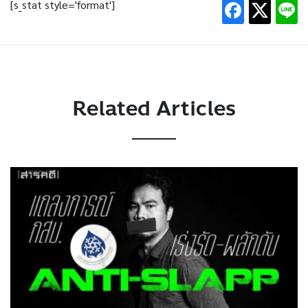
[s_stat style='format']
Related Articles