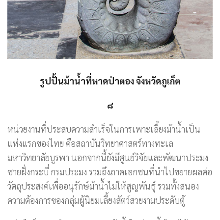
รูปปั้นม้าน้ำที่หาดป่าตอง จังหวัดภูเก็ต
๘
หน่วยงานที่ประสบความสำเร็จในการเพาะเลี้ยงม้าน้ำเป็น
แห่งแรกของไทย คือสถาบันวิทยาศาสตร์ทางทะเล
มหาวิทยาลัยบูรพา นอกจากนี้ยังมีศูนย์วิจัยและพัฒนาประมง
ชายฝั่งกระบี่ กรมประมง รวมถึงภาคเอกชนที่นำไปขยายผลต่อ
วัตถุประสงค์เพื่ออนุรักษ์ม้าน้ำไม่ให้สูญพันธุ์ รวมทั้งสนอง
ความต้องการของกลุ่มผู้นิยมเลี้ยงสัตว์สวยงามประดับตู้