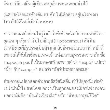
คีท มาร์ติน-สมิท ผู้​เชี่ยวชาญ​ด้าน​ทะเลเคยกล่าวไว้
(แต่ประโยคแรกข้างต้น ดร. คีท ไม่ได้กล่าว อยู่ในโฆษณา
โทรทัศน์สีโซนี่เมื่อปี ๒๕๓๔)
ชาวประมงสมัยก่อนไม่รู้ว่าม้าน้ำคือตัวอะไร นักธรรมชาติวิทยา
ยุคแรกๆ เรียกว่า ​ฮิปโปคัมปุส (Hippocampus) ​​สัตว์​ใน​
เทพนิยายที่มีรูปร่างเป็นม้า แต่กลับมีหางเป็นปลา ทำหน้าที่
ลากรถให้กับโพซีดอนเทพเจ้าแห่งมหาสมุทรของชาวกรีก ชื่อ
Hippocampus ก็เป็นภาษากรีกมาจากคำว่า “hippo” แปลว่า
“ม้า” กับ”campus” แปลว่า “สัตว์ประหลาดทะเล”
ด้วยความแปลกแตกต่างจากสัตว์ชนิดอื่น ทำให้ยุคหนึ่งพ่อค้า​
เร่​​นำ​ม้า​น้ำ​ไป​ขาย​โดยบอกว่า​เป็น​ลูก​อ่อน​ของ​มังกร​ไฟ บางคน
บอกว่ามันคือ “ม้าแก้วเจียระไร” หรือ “ม้าหมากรุกมีชีวิต”
๒