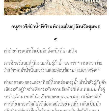
อนุสาวรีย์ม้าน้ำที่บ้านท้องตมใหญ่ จังหวัดชุมพร
๕
ท่าร่ายรำของม้าน้ำเป็นอีกสิ่งหนึ่งที่น่าสนใจ
เทรซี วอร์แลนด์ นัก​ผสม​พันธุ์​ม้า​น้ำ บอก​ว่า “การ​แหวก​ว่าย​
ร่าย​รำ​ของ​ม้า​น้ำ​นั้น​สวย​งามและ​อ่อนช้อย​น่า​ชม​มาก​จริงๆ”
ท่ามกลางละอองแสงอาทิตย์ที่สาดส่องลงสู่น้ำ ม้าน้ำตัวผู้กับตัว
เมียจะจับคู่ร่ายรำเพื่อกระชับความสัมพันธ์ให้แนบแน่น ทั้งคู่
จะว่ายเวียนรอบกันในลักษณะหมุนวน ควงคู่ บางจังหวะใช้
หางเกี่ยวกระหวัดกันไว้ ล่องลอยไปอย่างเสรีราวกับเป็นนัก
เต้นบัลเล่ต์แห่งผืนน้ำ ในท่วงทำนองราวกับกำลังฟังเพลง