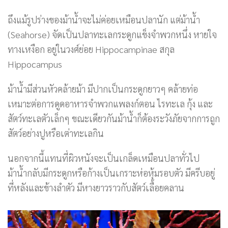
ถึงแม้รูปร่างของม้าน้ำจะไม่ค่อยเหมือนปลานัก แต่ม้าน้ำ
(Seahorse) จัดเป็นปลาทะเลกระดูกแข็งจำพวกหนึ่ง หายใจ
ทางเหงือก อยู่ในวงศ์ย่อย Hippocampinae สกุล
Hippocampus
ม้าน้ำมีส่วนหัวคล้ายม้า มีปากเป็นกระดูกยาวๆ คล้ายท่อ
เหมาะต่อการดูดอาหารจำพวกแพลงก์ตอน ไรทะเล กุ้ง และ
สัตว์ทะเลตัวเล็กๆ ขณะเดียวกันม้าน้ำก็ต้องระวังภัยจากการถูก
สัตว์อย่างปูหรือเต่าทะเลกิน
นอกจากนี้แทนที่ผิวหนังจะเป็นเกล็ดเหมือนปลาทั่วไป
ม้าน้ำกลับมีกระดูกหรือก้างเป็นเกราะห่อหุ้มรอบตัว มีครีบอยู่
ที่หลังและข้างลำตัว มีหางยาวราวกับสัตว์เลื้อยคลาน