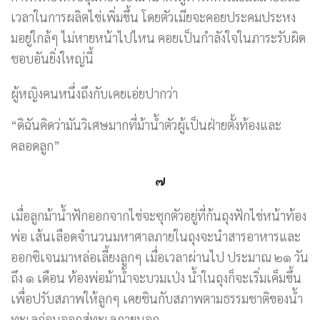
เวลาในการผลิตไข่เพิ่มขึ้น โดยตัวเมียจะคอยประคมประหง
มอยู่ใกล้ๆ ไม่หายหน้าไปไหน คอยเป็นกำลังใจในภาระรับผิด
ชอบอันยิ่งใหญ่นี้
ผู้​หญิง​คน​หนึ่งถึงกับเคยเอ่ยปาก​ว่า
“ดิฉัน​คิด​ว่ามัน​วิเศษ​มาก​ที่​ม้า​น้ำ​ตัว​ผู้​เป็น​ฝ่าย​ตั้ง​ท้อง​และ​
คลอด​ลูก”
๗
เมื่อลูกม้าน้ำฟักออกจากไข่จะซุกตัวอยู่ที่ก้นถุงฟักไข่หน้าท้อง
พ่อ เส้นเลือดจำนวนมหาศาลภายในถุงจะนำสารอาหารและ
ออกซิเจนมาหล่อเลี้ยงลูกๆ เมื่อเวลาผ่านไป ประมาณ ๒๑ วัน
ถึง ๑ เดือน ท้องพ่อม้าน้ำจะบวมเป่ง น้ำในถุงก็จะเริ่มเค็มขึ้น
เพื่อปรับสภาพให้ลูกๆ เคยชินกับสภาพตามธรรมชาติของน้ำ
ทะเลก่อนออกสู่ทะเลภายนอก