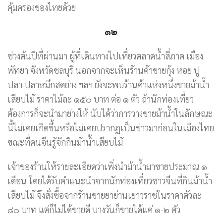
คุ้มครองของไทยด้วย
๑๒
ช่วงต้นปีที่ผ่านมา ผู้ที่เดินทางไปเที่ยวตลาดน้ำสี่ภาค เมือง
พัทยา จังหวัดชลบุรี นอกจากจะเห็นร้านค้าขายกุ้ง หอย ปู
ปลา ปลาหมึกสดย่าง ฯลฯ ยังจะพบร้านค้าแห่งหนึ่งขายม้าน้ำ
เสียบไม้ ราคาไม้ละ ๑๕๐ บาท ต่อ ๑ ตัว ถ้านักท่องเที่ยว
ต้องการก็จะนำมาย่างให้ นับได้ว่าการวางขายม้าน้ำในลักษณะ
นี้ไม่เคยเกิดขึ้นหรือไม่เคยปรากฏเป็นข่าวมาก่อนในเมืองไทย
ขณะที่คนจีนรู้จักกินม้าน้ำเสียบไม้
เจ้าของร้านให้รายละเอียดว่าเพิ่งนำม้าน้ำมาขายประมาณ ๑
เดือน โดยได้รับคำแนะนำจากนักท่องเที่ยวชาวจีนที่กินม้าน้ำ
เสียบไม้ จึงสั่งซื้อจากร้านขายยาย่านเยาวราชในราคาตัวละ
๘๐ บาท แต่ก็ไม่ได้ขายดี บางวันก็ขายได้แค่ ๑-๒ ตัว