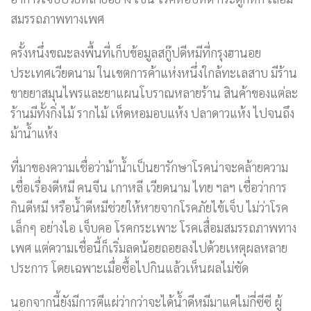
สมรรถภาพทางเพศ
ครั้งหนึ่งขณะลงพื้นที่เก็บข้อมูลสกู๊ปดีหมีที่กรุงฮานอย
ประเทศเวียดนาม ในเขตการค้าแห่งหนึ่งใกล้ทะเลสาบ มีร้าน
ขายยาสมุนไพรและยาแผนโบราณหลายร้าน สินค้าของแต่ละ
ร้านมีทั้งกิ่งไม้ รากไม้ เห็ดหอมอบแห้ง ปลาดาวแห้ง ไปจนถึง
ม้าน้ำแห้ง
ที่มาของความเชื่อว่าม้าน้ำเป็นยารักษาโรคน่าจะคล้ายความ
เชื่อเรื่องดีหมี คนจีน เกาหลี เวียดนาม ไทย ฯลฯ เชื่อว่าการ
กินดีหมี หรือน้ำดีหมีช่วยให้หายจากโรคภัยไข้เจ็บ ไม่ว่าโรค
เล็กๆ อย่างไอ เจ็บคอ โรคกระเพาะ โรคเสื่อมสมรรถภาพทาง
เพศ แต่ความเชื่อนี้ก็เริ่มลดน้อยถอยลงไปด้วยเหตุผลหลาย
ประการ โดยเฉพาะเมื่อซื้อไปกินแล้วเห็นผลไม่ชัด
นอกจากนี้ยังมีการตีแผ่ว่ากว่าจะได้น้ำดีหมีมาแค่ไม่กี่ซีซี ผู้