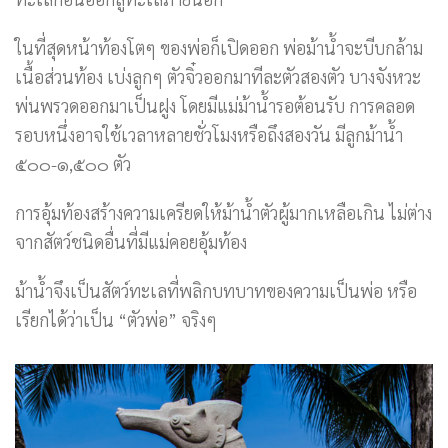
ในที่สุดหน้าท้องโตๆ ของพ่อก็เปิดออก พ่อม้าน้ำจะบีบกล้าม
เนื้อส่วนท้อง เบ่งลูกๆ ตัวจิ๋วออกมาทีละตัวสองตัว บางจังหวะ
พ่นพรวดออกมาเป็นฝูง โดยมีแม่ม้าน้ำรอต้อนรับ การคลอด
รอบหนึ่งอาจใช้เวลาหลายชั่วโมงหรือถึงสองวัน มีลูกม้าน้ำ
๕๐๐-๑,๕๐๐ ตัว
การอุ้มท้องสร้างความเครียดให้ม้าน้ำตัวผู้มากเหลือเกิน ไม่ต่าง
จากสัตว์ชนิดอื่นที่มีแม่คอยอุ้มท้อง
ม้าน้ำจึงเป็นสัตว์ทะเลที่พลิกบทบาทของความเป็นพ่อ หรือ
เรียกได้ว่าเป็น “ตัวพ่อ” จริงๆ