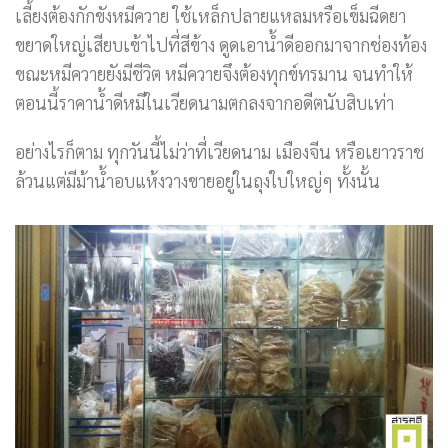
เลี้ยงต้องกักขังหมีควาย ใช้เหล็กปลายแหลมหรือเข็มฉีดยา
ขยาดใหญ่เสียบเข้าไปที่สีข้าง ดูดเอาน้ำดีออกมาจากช่องท้อง
ขณะหมีควายยังมีชีวิต หมีควายจึงต้องทุกข์ทรมาน จนทำให้
ตอนนี้ราคาน้ำดีหมีในเวียดนามตกลงจากอดีตนับสิบเท่า
อย่างไรก็ตาม ทุกวันนี้ไม่ว่าที่เวียดนาม เมืองจีน หรือเยาวราช
ล้วนแต่มีม้าน้ำอบแห้งวางขายอยู่ในถุงใบใหญ่ๆ ทั้งนั้น