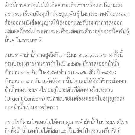
ต้องมีการควบคุมไม่ให้เกิดความเสียหาย หรือลดปริมาณลง
อย่างรวดเร็วจนถึงจุดใกล้จะสูญพันธุ์ โดยประเทศที่จะส่งออก
ต้องออกหนังสืออนุญาตให้ส่งออกและรับรองว่าการส่งออก
แต่ละครั้งจะไม่กระทบกระเทือนต่อการดำรงอยู่ของชนิดพันธุ์
นั้นๆ ในธรรมชาติ
สนนราคาม้าน้ำอาจสูงถึงกิโลกรัมละ ๑๐๐,๐๐๐ บาท ทั้งนี้
กรมประมงรายงานการว่า ในปี ๒๕๕๖ มีการส่งออกม้าน้ำ
จำนวน ๑.๒ ตัน ปี ๒๕๕๗ จำนวน ๐.๙๒ ตัน ปี ๒๕๕๘
จำนวน ๐.๙๕ ตัน แต่หลังจากนั้นไซเตสได้จัดให้การส่งออก
ม้าน้ำของประเทศไทยอยู่ในระดับที่ต้องห่วงใยเร่งด่วน
(Urgent Concern) จนกรมประมงต้องงดออกใบอนุญาตส่ง
ออกม้าน้ำเป็นการชั่วคราว
อย่างไรก็ตาม ไซเตสไม่ได้ควบคุมการค้าม้าน้ำในประเทศไทย
อีกทั้งม้าน้ำเองก็ไม่ได้มีสถานะเป็นสัตว์ป่าสงวนหรือสัตว์