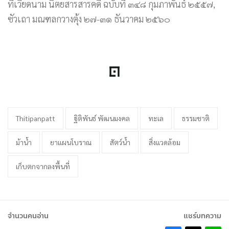
ที่เวียดนาม นิตยสารสารคดี ฉบับที่ ๓๔๘ กุมภาพันธ์ ๒๕๕๗,
ซัวเถา มณฑลกวางตุ้ง ๒๗-๓๑ ธันวาคม ๒๕๖๐
Thitipanpatt
ฐิติพันธ์ พัฒนมงคล
ทะเล
ธรรมชาติ
ม้าน้ำ
ยาแผนโบราณ
สัตว์น้ำ
สิ่งแวดล้อม
เก็บตกจากลงพื้นที่
จำนวนคนอ่าน
แชร์บทความ