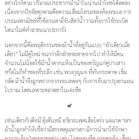
อย่างไรก็ตาม ปริมาณประชากรม้าน้ำในน่านน้ำไทยได้ลดลง
เนื่องจากปัจจัยคุกคามคือความเสื่อมโทรมของท้องทะเล การ
ประมงพาณิชย์ที่ใช้อวนตาถี่จับสัตว์น้ำ รวมทั้งการใช้ระเบิด
ไดนาไมต์ทำลายแนวปะการัง
นอกจากนี้คือพฤติกรรมของม้าน้ำที่อยู่กันแบบ “ผัวเดียวเมีย
เดียว” ไม่มีคู่ใหม่ จนกว่าอีกฝ่ายจะตายจากไป ทำให้มีคน
จำนวนไม่น้อยใช้ม้าน้ำตากแห้งเป็นของขวัญแก่คู่บ่าวสาว
หรือไม่ก็ทำของที่ระลึก เช่น พวงกุญแจ ที่ทับกระดาษ เข็ม
กลัด ม้าน้ำจึงถูกพรากจากทะเลพอๆ กับการจับมาปรุงยาแผน
โบราณ โดยเฉพาะตลาดยาในเอเชีย
๙
เช่นเดียวกับดีหมี อุ้งตีนหมี อวัยวะเพศเสือโคร่ง นอแรด ฯลฯ
ม้าน้ำถูกทำให้เชื่อว่ามีสรรพคุณทางยา มีการนำมาใช้รักษา
อาการเจ็บป่วยหลายอย่าง เช่น โรคหอบหืด กระดูกหัก เสื่อม