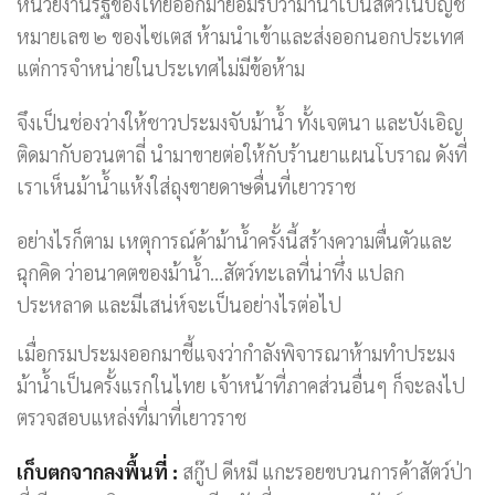
หน่วยงานรัฐของไทยออกมายอมรับว่าม้าน้ำเป็นสัตว์ในบัญชี
หมายเลข ๒ ของไซเตส ห้ามนำเข้าและส่งออกนอกประเทศ
แต่การจำหน่ายในประเทศไม่มีข้อห้าม
จึงเป็นช่องว่างให้ชาวประมงจับม้าน้ำ ทั้งเจตนา และบังเอิญ
ติดมากับอวนตาถี่ นำมาขายต่อให้กับร้านยาแผนโบราณ ดังที่
เราเห็นม้าน้ำแห้งใส่ถุงขายดาษดื่นที่เยาวราช
อย่างไรก็ตาม เหตุการณ์ค้าม้าน้ำครั้งนี้สร้างความตื่นตัวและ
ฉุกคิด ว่าอนาคตของม้าน้ำ…สัตว์ทะเลที่น่าทึ่ง แปลก
ประหลาด และมีเสน่ห์จะเป็นอย่างไรต่อไป
เมื่อกรมประมงออกมาชี้แจงว่ากำลังพิจารณาห้ามทำประมง
ม้าน้ำเป็นครั้งแรกในไทย เจ้าหน้าที่ภาคส่วนอื่นๆ ก็จะลงไป
ตรวจสอบแหล่งที่มาที่เยาวราช
เก็บตกจากลงพื้นที่ :
สกู๊ป ดีหมี แกะรอยขบวนการค้าสัตว์ป่า