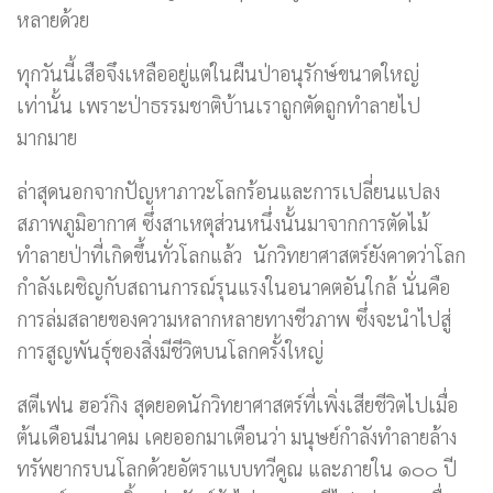
หลายด้วย
ทุกวันนี้เสือจึงเหลืออยู่แต่ในผืนป่าอนุรักษ์ขนาดใหญ่
เท่านั้น เพราะป่าธรรมชาติบ้านเราถูกตัดถูกทำลายไป
มากมาย
ล่าสุดนอกจากปัญหาภาวะโลกร้อนและการเปลี่ยนแปลง
สภาพภูมิอากาศ ซึ่งสาเหตุส่วนหนึ่งนั้นมาจากการตัดไม้
ทำลายป่าที่เกิดขึ้นทั่วโลกแล้ว นักวิทยาศาสตร์ยังคาดว่าโลก
กำลังเผชิญกับสถานการณ์รุนแรงในอนาคตอันใกล้ นั่นคือ
การล่มสลายของความหลากหลายทางชีวภาพ ซึ่งจะนำไปสู่
การสูญพันธุ์ของสิ่งมีชีวิตบนโลกครั้งใหญ่
สตีเฟน ฮอว์กิง สุดยอดนักวิทยาศาสตร์ที่เพิ่งเสียชีวิตไปเมื่อ
ต้นเดือนมีนาคม เคยออกมาเตือนว่า มนุษย์กำลังทำลายล้าง
ทรัพยากรบนโลกด้วยอัตราแบบทวีคูณ และภายใน ๑๐๐ ปี