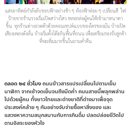
แสงอาทิตย์กำลังลับขอบฟ้าอย่างช้า ๆ ท้องฟ้าค่อย ๆ เปลี่ยนสี ไฟ
ป้ายจากร้านรวงเริ่มเปิดสว่างไสว หลอกล่อผู้คนให้เข้ามาหนาตา
ขึ้น ทุกร้านต่างอวดตัวด้วยคอนเซปต์แบบของใครของมัน บ้างเปิด
เสียงเพลงดังลั่น บ้างเริ่มตั้งโต๊ะกินพื้นที่ถนน เพื่อเตรียมรองรับลูกค้า
ที่จะเพิ่มมากขึ้นในยามค่ำคืน
ตลอด ๒๔ ชั่วโมง
ถนนข้าวสารแปรเปลี่ยนไปตามเข็ม
นาฬิกา จากเช้าจดเย็นจนถึงมืดค่ำ ถนนสายนี้พลุกพล่าน
ไปด้วยผู้คน ทั้งชาวไทยและต่างชาติที่ต่างมาเพื่อจุด
ประสงค์คล้าย ๆ กันอย่างจับจ่ายซื้อหาสิ่งของ และ
แสวงหาความสนุกสนานกับการกินดื่ม ปลดปล่อยชีวิตไป
ตามอิสระของหัวใจ