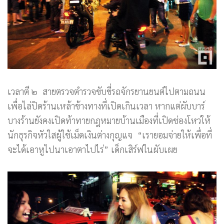
เวลาตี ๒ สายตรวจตำรวจขับขี่รถจักรยานยนต์ไปตามถนน
เพื่อไล่ปิดร้านเหล้าข้างทางที่เปิดเกินเวลา หากแต่ผับบาร์
บางร้านยังคงเปิดท้าทายกฎหมายบ้านเมืองที่เปิดช่องโหว่ให้
นักธุรกิจหัวใสผู้ใช้เม็ดเงินต่างกุญแจ “เรายอมจ่ายให้เพื่อที่
จะได้เอาหูไปนาเอาตาไปไร่” เด็กเสิร์ฟในผับเผย