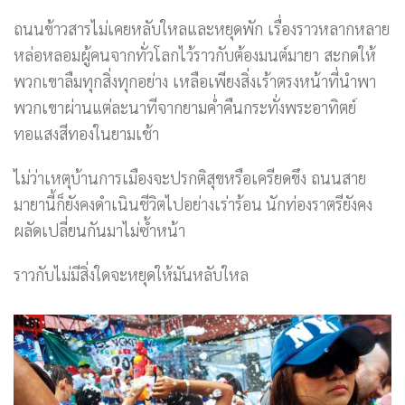
ถนนข้าวสารไม่เคยหลับใหลและหยุดพัก เรื่องราวหลากหลาย
หล่อหลอมผู้คนจากทั่วโลกไว้ราวกับต้องมนต์มายา สะกดให้
พวกเขาลืมทุกสิ่งทุกอย่าง เหลือเพียงสิ่งเร้าตรงหน้าที่นำพา
พวกเขาผ่านแต่ละนาทีจากยามค่ำคืนกระทั่งพระอาทิตย์
ทอแสงสีทองในยามเช้า
ไม่ว่าเหตุบ้านการเมืองจะปรกติสุขหรือเครียดขึง ถนนสาย
มายานี้ก็ยังคงดำเนินชีวิตไปอย่างเร่าร้อน นักท่องราตรียังคง
ผลัดเปลี่ยนกันมาไม่ซ้ำหน้า
ราวกับไม่มีสิ่งใดจะหยุดให้มันหลับใหล