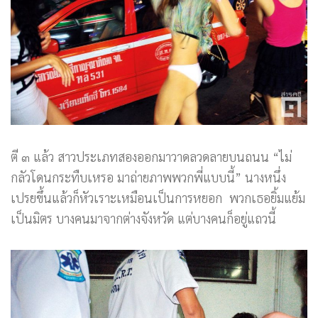
ตี ๓ แล้ว สาวประเภทสองออกมาวาดลวดลายบนถนน “ไม่
กลัวโดนกระทืบเหรอ มาถ่ายภาพพวกพี่แบบนี้” นางหนึ่ง
เปรยขึ้นแล้วก็หัวเราะเหมือนเป็นการหยอก พวกเธอยิ้มแย้ม
เป็นมิตร บางคนมาจากต่างจังหวัด แต่บางคนก็อยู่แถวนี้