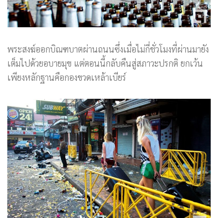
พระสงฆ์ออกบิณฑบาตผ่านถนนซึ่งเมื่อไม่กี่ชั่วโมงที่ผ่านมายัง
เต็มไปด้วยอบายมุข แต่ตอนนี้กลับคืนสู่สภาวะปรกติ ยกเว้น
เพียงหลักฐานคือกองขวดเหล้าเบียร์