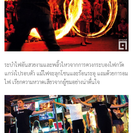
ระบำไฟอันสวยงามและพลิ้วไหวจากการควงกระบองไฟกวัด
แกว่งไปรอบตัว แม้ไฟจะลุกโชนและร้อนระอุ แถมด้วยการอม
ไฟ เรียกความหวาดเสียวจากผู้ชมอย่างน่าตื่นใจ