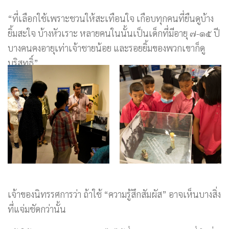
“ที่เลือกใช้เพราะชวนให้สะเทือนใจ เกือบทุกคนที่ยืนดูบ้าง
ยิ้มสะใจ บ้างหัวเราะ หลายคนในนั้นเป็นเด็กที่มีอายุ ๗-๑๕ ปี
บางคนคงอายุเท่าเจ้าชายน้อย และรอยยิ้มของพวกเขาก็ดู
บริสุทธิ์”
เจ้าของนิทรรศการว่า ถ้าใช้ “ความรู้สึกสัมผัส” อาจเห็นบางสิ่ง
ที่แจ่มชัดกว่านั้น