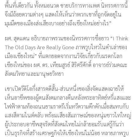
พื้นที่เดียวกัน ทั้งหมอนวด ขายบริการทางเพศ นิทรรศการนี้
จึงมีถ้อยความต่างๆ แสดงให้เห็นว่าพวกเขาที่ถูกจัดอยู่ใน
มุมมืดของเมืองส่งเสียงบางอย่างถึงเชียงใหม่อย่างไร”
ผศ. สุดแดน อธิบายภาพรวมของนิทรรศการชื่อยาว “I Think
The Old Days Are Really Gone ภาพวูบไหวในคำเล่าของ
เมืองเชียงใหม่” ที่แตกยอดจากงานวิจัยเกี่ยวกับมรดกโลก
เชียงใหม่ของ ผศ. ดร. เทียมสูรย์ สิริศรีศักดิ์ อาจารย์ร่วมคณะ
สังคมวิทยาและมานุษยวิทยา
เขาเปิดวีดิโอกึ่งสารคดีสั้น-ส่วนหนึ่งของสิ่งจัดแสดงฉายให้
เห็นอาชีพของผู้คนสังคมกลางคืนหลังพระอาทิตย์หรี่แสงและ
ไฟฟ้าตามท้องถนนยามราตรีเริ่มทวีความคึกคักเมื่อสมทบกับ
แสงสีตามไนต์คลับ พร้อมเสียงสัมภาษณ์ของหนุ่มชาวไทใหญ่
ผู้ประกอบอาชีพสุจริตที่สังคมไทยไม่กล้ายอมรับแต่รู้กันว่า
เป็นธุรกิจที่สร้างเศรษฐกิจให้เชียงใหม่ไม่น้อย หลายภาพวูบ