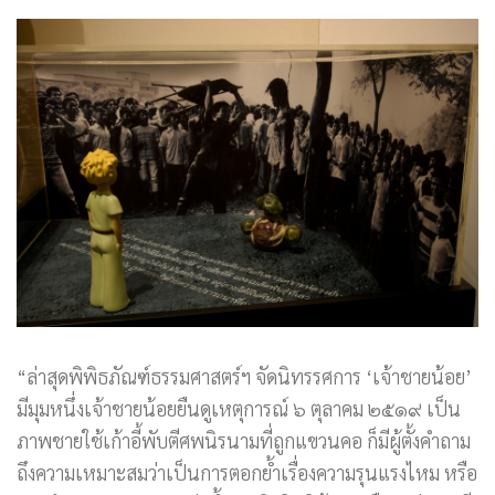
“ล่าสุดพิพิธภัณฑ์ธรรมศาสตร์ฯ จัดนิทรรศการ ‘เจ้าชายน้อย’
มีมุมหนึ่งเจ้าชายน้อยยืนดูเหตุการณ์ ๖ ตุลาคม ๒๕๑๙ เป็น
ภาพชายใช้เก้าอี้พับตีศพนิรนามที่ถูกแขวนคอ ก็มีผู้ตั้งคำถาม
ถึงความเหมาะสมว่าเป็นการตอกย้ำเรื่องความรุนแรงไหม หรือ