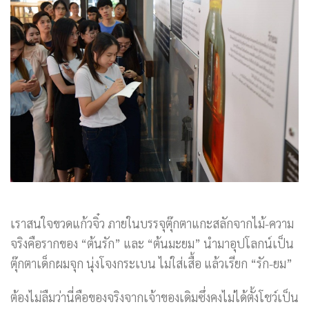
เราสนใจขวดแก้วจิ๋ว ภายในบรรจุตุ๊กตาแกะสลักจากไม้-ความ
จริงคือรากของ “ต้นรัก” และ “ต้นมะยม” นำมาอุปโลกน์เป็น
ตุ๊กตาเด็กผมจุก นุ่งโจงกระเบน ไม่ใส่เสื้อ แล้วเรียก “รัก-ยม”
ต้องไม่ลืมว่านี่คือของจริงจากเจ้าของเดิมซึ่งคงไม่ได้ตั้งโชว์เป็น