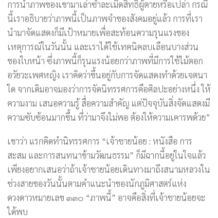
การนำภาพของเขามาเล่าซ้ำละเมิดสิทธิผู้ตายหรือเปล่า กรณี
นี้เราอธิบายว่าภาพนี้เป็นภาพจำของสังคมอยู่แล้ว การที่เรา
นำมาจัดแสดงก็มีเป้าหมายเพื่อสะท้อนความรุนแรงของ
เหตุการณ์ในวันนั้น และเราได้ใช้เทคนิคลบเลือนบางส่วน
ของใบหน้า ซึ่งภาพนี้ก็รุนแรงน้อยกว่าภาพที่มีการใช้ไม้ตอก
อวัยวะเพศหญิง เราคิดว่าขึ้นอยู่กับการจัดแสดงทำด้วยเจตนา
ใด จากเดิมอาจมองว่าการจัดนิทรรศการคือศิลปะอย่างหนึ่ง ให้
ความงาม เสนอความรู้ สื่อความสำคัญ แต่ปัจจุบันสิ่งจัดแสดงมี
ความซับซ้อนมากขึ้น ที่ว่ามาจึงไม่พอ ต้องให้ความเคารพด้วย”
เขาว่า แรกคิดทำนิทรรศการ “เจ้าชายน้อย : หนังสือ การ
สะสม และการสนทนาข้ามวัฒนธรรม” ก็มีฉากนี้อยู่ในใจแล้ว
เพียงอยากเสนอว่าถ้าเจ้าชายน้อยเดินทางมาถึงสนามหลวงใน
ช่วงสายของวันนั้นตามคำแนะนำของนักภูมิศาสตร์แห่ง
ดวงดาวหมายเลข ๓๓๐ “ภาพนี้” อาจคือสิ่งที่เจ้าชายน้อยจะ
ได้พบ