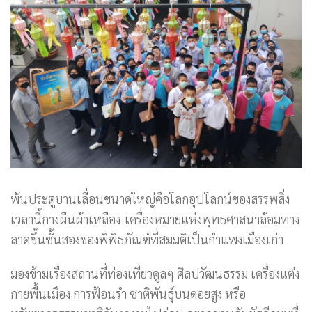
พ้นประตูบานเลื่อนขนาดใหญ่คือโลกอุปโลกน์ของสรรพสิ่ง
เวลานี้กางผืนผ้าเหลือง-เครื่องหมายแห่งพุทธศาสนาล้อมทาง
ลาดขึ้นชั้นสองของพิพิธภัณฑ์ที่สมมติเป็นกำแพงเมืองเก่า
มองข้ามเรื่องสถานที่ท่องเที่ยวคูลๆ ศิลปวัฒนธรรม เครื่องแต่ง
กายพื้นเมือง การฟ้อนรำ ชาติพันธุ์บนดอยสูง หรือ