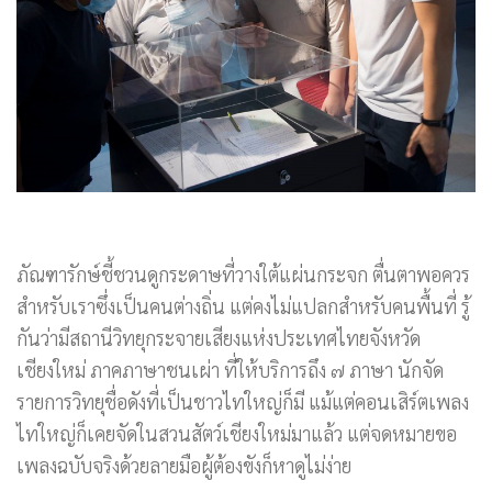
ภัณฑารักษ์ชี้ชวนดูกระดาษที่วางใต้แผ่นกระจก ตื่นตาพอควร
สำหรับเราซึ่งเป็นคนต่างถิ่น แต่คงไม่แปลกสำหรับคนพื้นที่ รู้
กันว่ามีสถานีวิทยุกระจายเสียงแห่งประเทศไทยจังหวัด
เชียงใหม่ ภาคภาษาชนเผ่า ที่ให้บริการถึง ๗ ภาษา นักจัด
รายการวิทยุชื่อดังที่เป็นชาวไทใหญ่ก็มี แม้แต่คอนเสิร์ตเพลง
ไทใหญ่ก็เคยจัดในสวนสัตว์เชียงใหม่มาแล้ว แต่จดหมายขอ
เพลงฉบับจริงด้วยลายมือผู้ต้องขังก็หาดูไม่ง่าย