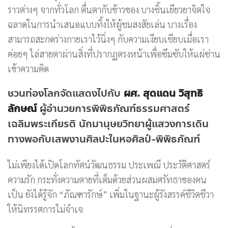
ราวต่างๆ จากทั่วโลก ตื่นตากับข้าวของ บางชิ้นเยียวยาจิตใจ
ฉลาดในการนำเสนอแบบทิ้งให้ผู้ชมสงสัยเล่น บางเรื่อง
สามารถสะกดร่างกายเราไว้นิ่งๆ กับความเงียบเชียบเมื่อเรา
ค่อยๆ ไล่สายตาผ่านสิ่งที่ปรากฏตรงหน้าเพื่อซึมซับให้แผ่ซ่าน
เข้าความคิด
ชวนท่องโลกจัดแสดงไปกับ
ผศ
.
สุดแดน วิสุทธิ
ลักษณ์
ผู้อำนวยการพิพิธภัณฑ์ธรรมศาสตร์
เฉลิมพระเกียรติ นักมานุษยวิทยาผู้แสวงการเดิน
ทางพอกับเสพงานศิลปะในหอศิลป์-พิพิธภัณฑ์
ไม่เพียงได้เปิดโลกทัศน์วัฒนธรรม ประเพณี ประวัติศาสตร์
ความรัก กระทั่งความตายที่เต็มด้วยส่วนผสมศรัทธาของคน
เป็น ยังได้รู้จัก “ภัณฑารักษ์” เพิ่มในฐานะผู้รังสรรค์ชีวิตชีวา
ให้นิทรรศการไม่จำเจ