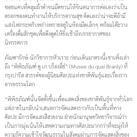
ซอยแคบที่คลุมผ้าดำจนมืดชวนให้จินตนาการต่อเองว่าเป็น
ตรอกของคนทำงานให้บริการความสุข คิดเองว่าน่าจะดีถ้ามี
แสงไฟกระพริบพร่างพรายอยู่ในห้องมืดเล็กๆ พร้อมโต๊ะวาง
เครื่องดื่มสักชุดเพื่อดึงดูดให้ยิ่งเข้าถึงบรรยากาศของ
นิทรรศการ
ภัณฑารักษ์-นักวิชาการหัวเราะ ก่อนเดินมาตรงนี้เขาเพิ่งเล่า
ถึง “พิพิธภัณฑ์ ดู เก บร็องลี่ย์” (Musee du quai Branly) ที่
กรุงปารีส สวรรค์ของผู้นิยมศิลปะแห่งชาติพันธุ์และเรื่องราว
อารยธรรมโลก
“พิพิธภัณฑ์นั้นจัดตั้งขึ้นเพื่อแสดงสิ่งของชาติพันธุ์จากทั่วโลก
แต่ภายในกลับนำเสนอการจัดแสดงราวกับเป็นพื้นที่ทาง
ศิลปะ มีการจัดแสงสีสวยงาม ฝ่ายนักมานุษยวิทยาวิจารณ์ว่า
เป็นการมุ่งเน้นให้เสพความงามทางศิลปะมากกว่าที่จะมุ่งให้
ความรู้ความเข้าใจวัฒนธรรมในสังคมผ่านการจัดแสดงสิ่งของ