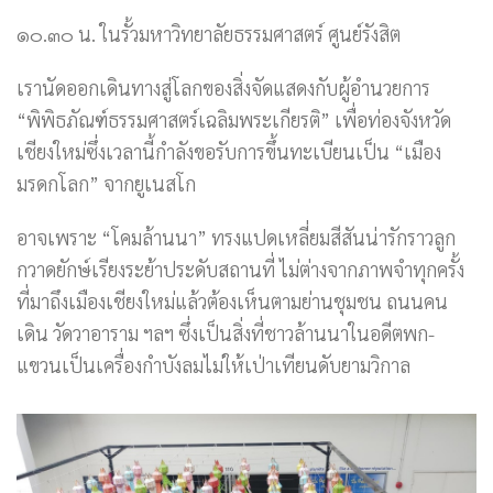
๑๐.๓๐ น. ในรั้วมหาวิทยาลัยธรรมศาสตร์ ศูนย์รังสิต
เรานัดออกเดินทางสู่โลกของสิ่งจัดแสดงกับผู้อำนวยการ
“พิพิธภัณฑ์ธรรมศาสตร์เฉลิมพระเกียรติ” เพื่อท่องจังหวัด
เชียงใหม่ซึ่งเวลานี้กำลังขอรับการขึ้นทะเบียนเป็น “เมือง
มรดกโลก” จากยูเนสโก
อาจเพราะ “โคมล้านนา” ทรงแปดเหลี่ยมสีสันน่ารักราวลูก
กวาดยักษ์เรียงระย้าประดับสถานที่ ไม่ต่างจากภาพจำทุกครั้ง
ที่มาถึงเมืองเชียงใหม่แล้วต้องเห็นตามย่านชุมชน ถนนคน
เดิน วัดวาอาราม ฯลฯ ซึ่งเป็นสิ่งที่ชาวล้านนาในอดีตพก-
แขวนเป็นเครื่องกำบังลมไม่ให้เป่าเทียนดับยามวิกาล