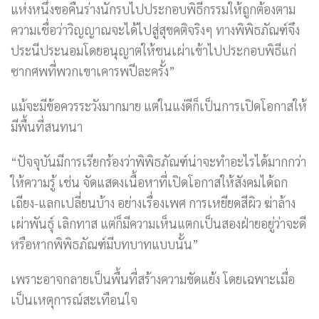
แห่งหนึ่งขอคืนร่างนักรบไปประกอบพิธีกรรมให้ถูกต้องตาม
ความเชื่อว่าวิญญาณจะได้ไปสู่สุขคติจริงๆ ทางพิพิธภัณฑ์จึง
ประนีประนอมโดยอนุญาตให้ชนเผ่าเข้าไปประกอบพิธีแก่
ซากศพที่พวกเขาเคารพปีละครั้ง”
แม้จะมีข้อควรระวังมากมาย แต่ในแง่ดีก็เป็นการเปิดโอกาสให้
มีพื้นที่สนทนา
“ปัจจุบันมีการเรียกร้องว่าพิพิธภัณฑ์น่าจะทำอะไรได้มากกว่า
ให้ความรู้ เช่น จัดแสดงเนื้อหาที่เปิดโอกาสให้สังคมได้ถก
เถียง-แลกเปลี่ยนบ้าง อย่างเรื่องเพศ การเหยียดสีผิว ฆ่าล้าง
เผ่าพันธุ์ เลิกทาส แต่ก็มีความเห็นแตกเป็นสองฝ่ายอยู่ว่าจะดี
หรือหากพิพิธภัณฑ์มีบทบาทแบบนั้น”
เพราะอาจกลายเป็นพื้นที่สร้างความขัดแย้ง โดยเฉพาะเมื่อ
เป็นเหตุการณ์สะเทือนใจ