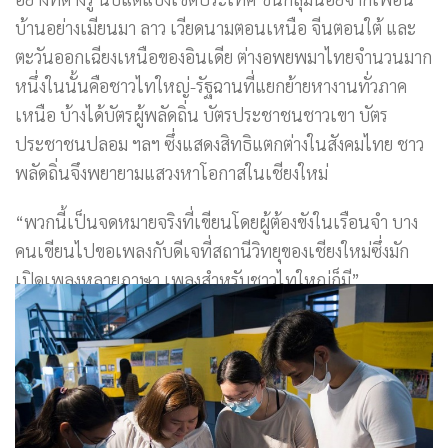
บ้านอย่างเมียนมา ลาว เวียดนามตอนเหนือ จีนตอนใต้ และ
ตะวันออกเฉียงเหนือของอินเดีย ต่างอพยพมาไทยจำนวนมาก
หนึ่งในนั้นคือชาวไทใหญ่-รัฐฉานที่แยกย้ายหางานทั่วภาค
เหนือ บ้างได้บัตรผู้พลัดถิ่น บัตรประชาชนชาวเขา บัตร
ประชาชนปลอม ฯลฯ ซึ่งแสดงสิทธิแตกต่างในสังคมไทย ชาว
พลัดถิ่นจึงพยายามแสวงหาโอกาสในเชียงใหม่
“พวกนี้เป็นจดหมายจริงที่เขียนโดยผู้ต้องขังในเรือนจำ บาง
คนเขียนไปขอเพลงกับดีเจที่สถานีวิทยุของเชียงใหม่ซึ่งมัก
เปิดเพลงหลายภาษา เพลงสำหรับชาวไทใหญ่ก็มี”