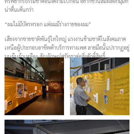
ทรัพยากรธรรมชาติอันงดงามไปก่อน อยากชวนสัมผัสอีกมุมที่
น่าตื่นเต้นกว่า
“ผมไม่มีบัตรหรอก แต่ผมมีร่างกายของผม”
เสียงจากชายชาติพันธุ์ไทใหญ่ แรงงานข้ามชาติในสังคมภาค
เหนือผู้ประกอบอาชีพค้าบริการทางเพศ ลายมือนั้นปรากฏอยู่
บนผืนผ้าเหลือง-สัญลักษณ์ศรัทธาต่อสิ่งศักดิ์สิทธิ์