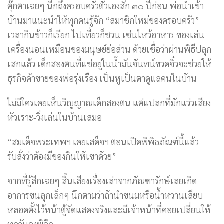
ตุ๊กตาเฉยๆ นึกถึงครอบครัวตัวเองสัก ๓๐ ปีก่อน พ่อนำเข้า
บ้านมาแนะนำให้ทุกคนรู้จัก “สมาชิกใหม่ของครอบครัว”
เวลากินข้าวก็เรียก ไปเที่ยวก็ชวน เซ่นไหว้อาหาร ของเล่น
เครื่องนอนเหมือนของมนุษย์ย่อส่วน ด้วยเชื่อว่าผ่านพิธีปลุก
เสกแล้ว เด็กสองตนที่แช่อยู่ในน้ำมันจันทน์ขวดจิ๋วจะช่วยให้
ธุรกิจค้าขายของพ่อรุ่งเรือง เป็นหูเป็นตาดูแลคนในบ้าน
ไม่มีใครเคยเห็นวิญญาณเด็กสองตน แต่แปลกที่มักแว่วเสียง
หัวเราะ-วิ่งเล่นในบ้านเสมอ
“สมเด็จพระเทพฯ เคยเสด็จฯ ตอนเปิดพิพิธภัณฑ์นี้แล้ว
รับสั่งว่าต้องมีของกินให้เขาด้วย”
จากที่รู้สึกเฉยๆ สิ้นเสียงเรื่องเล่าจากภัณฑารักษ์เลยเกิด
อาการขนลุกเล็กๆ นึกตามว่าถ้านำขนมหรือน้ำหวานเสียบ
หลอดตั้งไว้หน้าตู้จัดแสดงจริงและมีเจ้าหน้าที่คอยเปลี่ยนให้