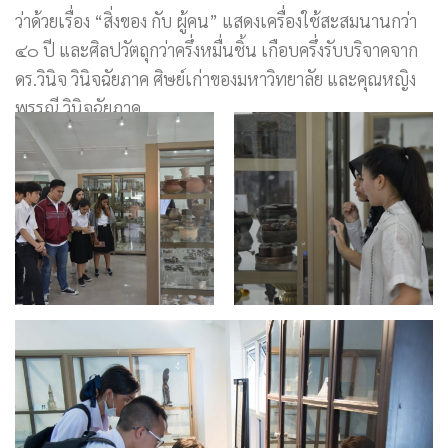
ว่าด้วยเรื่อง “สิ่งของ กับ ผู้คน” แสดงเครื่องใช้สะสมนานกว่า
๔๐ ปี และศิลปวัตถุกว่าครึ่งหมื่นชิ้น เกือบครึ่งรับบริจาคจาก
ดร.วินิจ วินิจฉัยภาค ศิษย์เก่าของมหาวิทยาลัย และคุณหญิง
พรรณี วินิจฉัยภาค