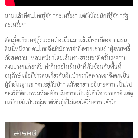
นานแล้วที่คนไทยรู้จัก “กะเหรี่ยง” แต่ยังน้อยนักที่รู้จัก “รัฐ
กะเหรี่ยง”
ต่อเมื่อเกิดเหตุสู้รบระหว่างเมียนมาแล้วมีพลเมืองจากแผ่น
ดินนี้หนีตาย คนไทยจึงมักมีภาพจำถึงพวกเขาแง่ “ผู้อพยพลี้
ภัยสงคราม” หลบหนีมาโดยเส้นทางธรรมชาติ ครั้นสงคราม
สงบบางคนก็อาศัย-ทำกินต่อในผืนป่าที่ทับซ้อนกับพื้นที่
อนุรักษ์ เมื่อมีข่าวลบเกี่ยวกับผืนป่าคราใดพวกเขาจึงตกเป็น
ผู้ร้ายในฐานะ “คนอยู่กับป่า” แม้พยายามอธิบายความเป็นไป
ของวิถีวัฒนธรรมที่สะท้อนถึงความเป็นผู้เข้าใจธรรมชาติ แต่ดู
เหมือนยังเป็นกลุ่มชาติพันธุ์ที่ไม่เคยได้รับความเข้าใจ