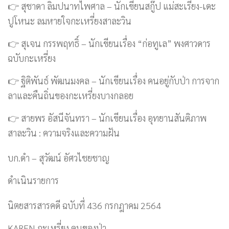
👉 สุชาดา ลิมปนาทไพศาล – นักเขียนสกู๊ป แม่สะเรียง-เดะ
ปูโหนะ ลมหายใจกะเหรี่ยงสาละวิน
👉 สุเจน กรรพฤทธิ์ – นักเขียนเรื่อง “ก่อทูเล” พงศาวดาร
ฉบับกะเหรี่ยง
👉 ฐิติพันธ์ พัฒนมงคล – นักเขียนเรื่อง คนอยู่กับป่า การจาก
ลาและคืนถิ่นของกะเหรี่ยงบางกลอย
👉 สายพร อัสนีจันทรา – นักเขียนเรื่อง อุทยานสันติภาพ
สาละวิน : ความจริงและความฝัน
บก.ดำ – สุวัฒน์ อัศวไชยชาญ
ดำเนินรายการ
นิตยสารสารคดี ฉบับที่ 436 กรกฎาคม 2564
KAREN กะเหรี่ยง คนของป่า