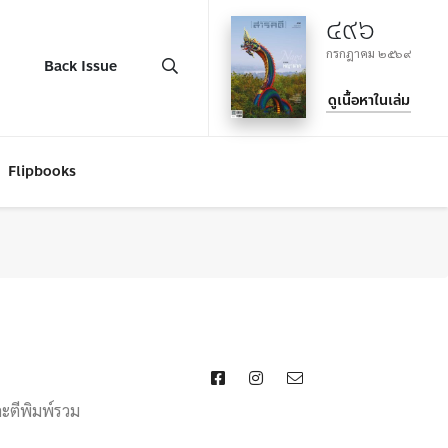
๔๙๖
กรกฎาคม ๒๕๖๙
Back Issue
ดูเนื้อหาในเล่ม
Flipbooks
ละตีพิมพ์รวม