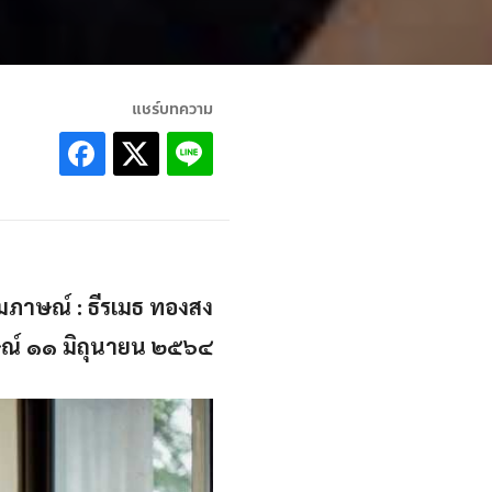
แชร์บทความ
ัมภาษณ์ : ธีรเมธ ทองสง
ษณ์ ๑๑ มิถุนายน ๒๕๖๔