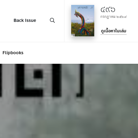
๔๙๖
กรกฎาคม ๒๕๖๙
Back Issue
ดูเนื้อหาในเล่ม
Flipbooks