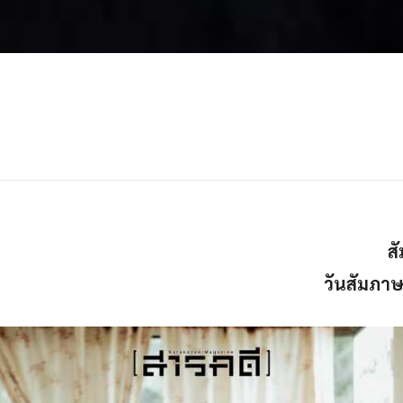
ส
วันสัมภา