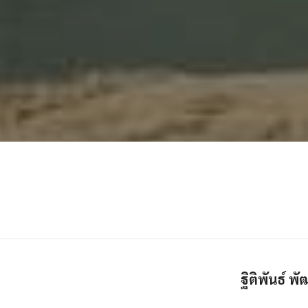
ฐิติพันธ์ พ