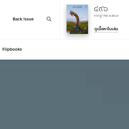
๔๙๖
กรกฎาคม ๒๕๖๙
Back Issue
ดูเนื้อหาในเล่ม
Flipbooks