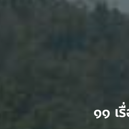
๑๑ เรื