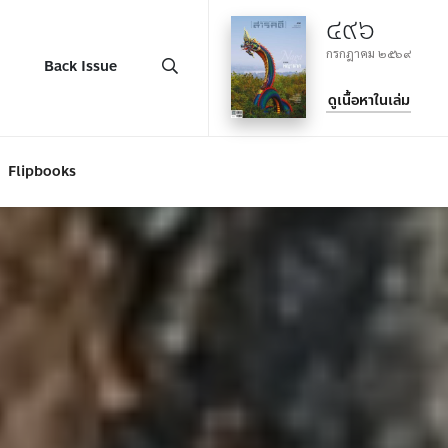
๔๙๖
กรกฎาคม ๒๕๖๙
Back Issue
ดูเนื้อหาในเล่ม
Flipbooks