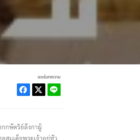
แชร์บทความ
ษัตริย์ลังกาผู้
ูลสมเด็จพระเจ้าอยู่หัว