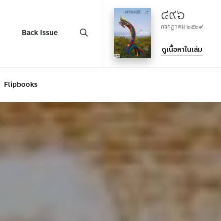
๔๙๖
กรกฎาคม ๒๕๖๙
Back Issue
ดูเนื้อหาในเล่ม
Flipbooks