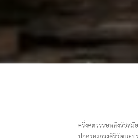
ครึ่งศตวรรษหลังรัชสมั
ปกครองกรุงศิริวัฒนะปุร