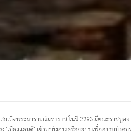
ยสมเด็จพระนารายณ์มหาราช ในปี 2293 มีคณะราชทูตจากก
ะ (เมืองแคนดี) เข้ามายังกรุงศรีอยุธยา เพื่อกราบบังคมท