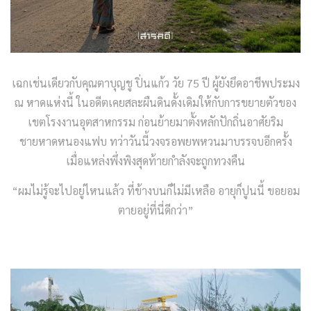
เฉกเช่นเดียวกับคุณตาบุญชู ปิ่นแก้ว วัย 75 ปี ผู้ยังยึดอาชีพประมง
ณ หาดแห่งนี้ ในอดีตเคยสละผืนดินดั้งเดิมให้กับการขยายตัวของ
เขตโรงงานอุตสาหกรรม ก่อนย้ายมาตั้งหลักปักถิ่นอาศัยริม
ชายหาดหนองแฟบ ทว่าวันนี้วงจรอพยพหวนมาบรรจบอีกครั้ง
เมื่อแหล่งพึ่งพิงสุดท้ายกำลังจะถูกทวงคืน
“ผมไม่รู้จะไปอยู่ไหนแล้ว ที่ข้างบนก็ไม่มีเหลือ อายุก็ปูนนี้ ขอยอม
ตายอยู่ที่นี่ดีกว่า”