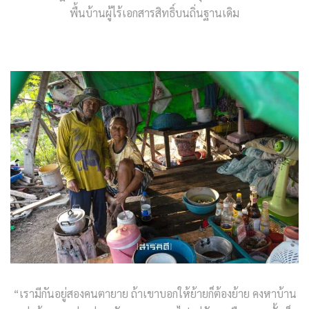
พื้นบ้านผู้ไร้เอกสารสิทธิ์บนถิ่นฐานเดิม
“เรามีกันอยู่สองคนตายาย ถ้าเขาบอกให้ย้ายก็ต้องย้าย คงหาบ้าน