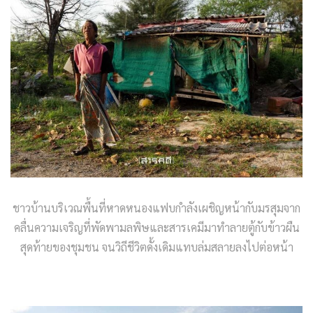
ชาวบ้านบริเวณพื้นที่หาดหนองแฟบกำลังเผชิญหน้ากับมรสุมจาก
คลื่นความเจริญที่พัดพามลพิษและสารเคมีมาทำลายตู้กับข้าวผืน
สุดท้ายของชุมชน จนวิถีชีวิตดั้งเดิมแทบล่มสลายลงไปต่อหน้า