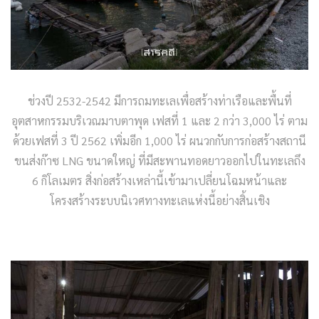
ช่วงปี 2532-2542 มีการถมทะเลเพื่อสร้างท่าเรือและพื้นที่
อุตสาหกรรมบริเวณมาบตาพุด เฟสที่ 1 และ 2 กว่า 3,000 ไร่ ตาม
ด้วยเฟสที่ 3 ปี 2562 เพิ่มอีก 1,000 ไร่ ผนวกกับการก่อสร้างสถานี
ขนส่งก๊าซ LNG ขนาดใหญ่ ที่มีสะพานทอดยาวออกไปในทะเลถึง
6 กิโลเมตร สิ่งก่อสร้างเหล่านี้เข้ามาเปลี่ยนโฉมหน้าและ
โครงสร้างระบบนิเวศทางทะเลแห่งนี้อย่างสิ้นเชิง