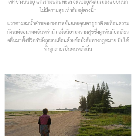
เช่าข้างบนอยู่ แต่เรามันคนทะเล จะไปอยู่สังคมเมืองแบบนั้นก็
ไม่มีความสุขเท่ากับอยู่ตรงนี้”
แววตาผสมน้ำคำของยายบาหยันและคุณตาชูชาติ สะท้อนความ
กังวลต่ออนาคตอันพร่ามัว เมื่อนิยามความสุขซึ่งผูกพันกับเกลียว
คลื่นมาทั้งชีวิตกำลังถูกลบเลือนด้วยข้อบังคับทางกฎหมาย บีบให้
ทั้งคู่กลายเป็นคนพลัดถิ่น