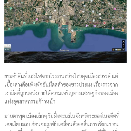
ยามค่ำคืนที่แสงไฟจากโรงงานสว่างไสวดุจเมืองสวรรค์ แต่
เบื้องล่างคือเพิงพักอันมืดสลัวของชาวประมง เรื่องราวจาก
เงามืดที่ถูกบดบังภายใต้ความเจริญทางเศรษฐกิจของเมือง
แห่งอุตสาหกรรมก้าวหน้า
มาบตาพุด เมืองเล็กๆ ริมฝั่งทะเลในจังหวัดระยองในอดีตที่
เคยเงียบสงบ ก่อนจะถูกขับเคลื่อนด้วยคลื่นการพัฒนา จน