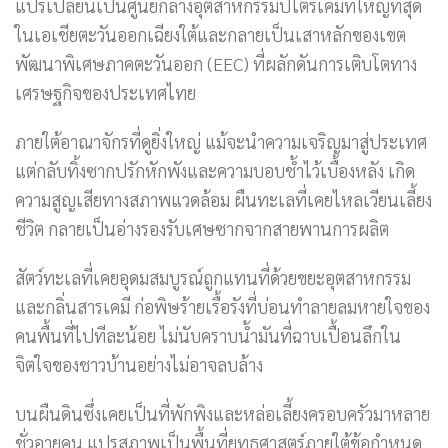
แปรเปลี่ยนเป็นศูนย์กลางอุตสาหกรรมปิโตรเคมีที่ใหญ่ที่สุด
ในเอเชียตะวันออกเฉียงใต้และกลายเป็นเสาหลักของเขต
พัฒนาพิเศษภาคตะวันออก (EEC) ที่ผลักดันการเติบโตทาง
เศรษฐกิจของประเทศไทย
ภายใต้อาณาจักรที่ดูยิ่งใหญ่ แม้จะนำความเจริญมาสู่ประเทศ
แต่กลับทิ้งซากปรักหักพังและความบอบช้ำไว้เบื้องหลัง เกิด
ความสูญเสียทางสภาพแวดล้อม ผืนทะเลที่เคยไหลเวียนเลี้ยง
ชีวิต กลายเป็นอ่างรองรับเศษซากจากสายพานการผลิต
สัตว์ทะเลที่เคยอุดมสมบูรณ์ถูกแทนที่ด้วยขยะอุตสาหกรรม
และกลิ่นสารเคมี ก่อพิษร้ายเรื้อรังที่บ่อนทำลายลมหายใจของ
คนพื้นที่ไปทีละน้อย ไม่นับคราบน้ำมันที่ฉาบเปื้อนลึกใน
จิตใจของชาวบ้านอย่างไม่อาจลบล้าง
บนผืนดินซึ่งเคยเป็นที่พักพิงและหล่อเลี้ยงครอบครัวมาหลาย
ชั่วอายุคน แปรสภาพเป็นพื้นที่ยุทธศาสตร์ภายใต้ข้อกำหนด