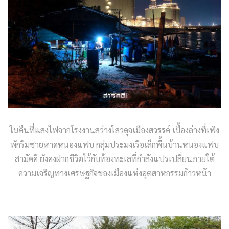
ในคืนที่แสงไฟจากโรงงานสว่างไสวดุจเมืองสวรรค์ เบื้องล่างที่เพิง
พักริมชายหาดหนองแฟบ กลุ่มประมงเรือเล็กพื้นบ้านหนองแฟบ
สามัคคี ยังคงฝากชีวิตไว้กับท้องทะเลที่กำลังแปรเปลี่ยนภายใต้
ความเจริญทางเศรษฐกิจของเมืองแห่งอุตสาหกรรมก้าวหน้า