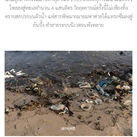
ไหลลงสู่ทะเลจำนวน 4 แสนลิตร วิกฤตการณ์ครั้งนี้ไม่เพียงทิ้ง
คราบสกปรกบนผิวน้ำ แต่สารพิษมากมายมหาศาลได้แทรกซึมลงสู่
ก้นบึ้ง ทำลายระบบนิเวศจนพังทลาย