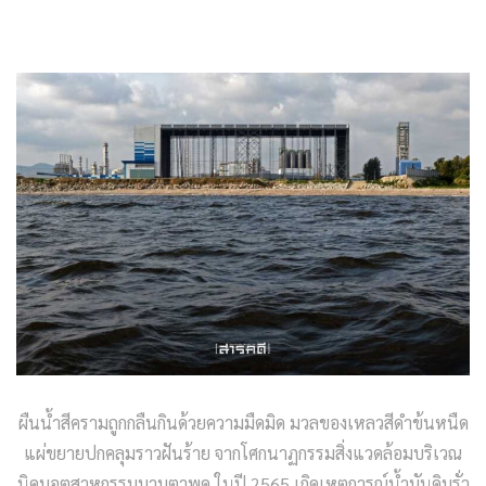
ผืนน้ำสีครามถูกกลืนกินด้วยความมืดมิด มวลของเหลวสีดำข้นหนืด
แผ่ขยายปกคลุมราวฝันร้าย จากโศกนาฏกรรมสิ่งแวดล้อมบริเวณ
นิคมอุตสาหกรรมมาบตาพุด ในปี 2565 เกิดเหตุการณ์น้ำมันดิบรั่ว