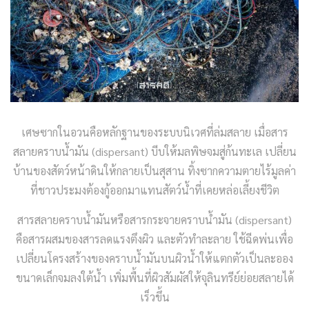
เศษซากในอวนคือหลักฐานของระบบนิเวศที่ล่มสลาย เมื่อสาร
สลายคราบน้ำมัน (dispersant) บีบให้มลพิษจมสู่ก้นทะเล เปลี่ยน
บ้านของสัตว์หน้าดินให้กลายเป็นสุสาน ทิ้งซากความตายไร้มูลค่า
ที่ชาวประมงต้องกู้ออกมาแทนสัตว์น้ำที่เคยหล่อเลี้ยงชีวิต
สารสลายคราบน้ำมันหรือสารกระจายคราบน้ำมัน (dispersant)
คือสารผสมของสารลดแรงตึงผิว และตัวทำละลาย ใช้ฉีดพ่นเพื่อ
เปลี่ยนโครงสร้างของคราบน้ำมันบนผิวน้ำให้แตกตัวเป็นละออง
ขนาดเล็กจมลงใต้น้ำ เพิ่มพื้นที่ผิวสัมผัสให้จุลินทรีย์ย่อยสลายได้
เร็วขึ้น