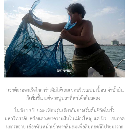
“เราต้องออกเรือไกลกว่าเดิมให้เลยเขตบริเวณปนเปื้อน ค่าน้ำมัน
ก็เพิ่มขึ้น แต่พวกปูปลาที่หาได้กลับลดลง”
ในวัย 19 ปี ขณะเพื่อนรุ่นเดียวกันอาจเริ่มต้นชีวิตในรั้ว
มหาวิทยาลัย หรือแสวงหาความฝันในเมืองใหญ่ แต่ นิว – ธนฤกต
นกกระจาบ เลือกหันหน้าเข้าหาคลื่นลมเพื่อสืบทอดวิถีประมงจาก