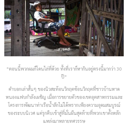
“ตอนนี้พวกผมก็โดนไล่ที่ด้วย ทั้งที่เราก็หากินอยู่ตรงนี้มากว่า 30
ปี”
คำบอกเล่าสั้นๆ ของนิวสะท้อนวิกฤตซ้อนวิกฤตที่ชาวบ้านหาด
หนองแฟบกำลังเผชิญ เมื่อการขยายตัวของเขตอุตสาหกรรมและ
โครงการพัฒนาท่าเรือน้ำลึกไม่ได้พรากเพียงความอุดมสมบูรณ์
ของระบบนิเวศ แต่รุกคืบเข้าสู่ที่มั่นผืนสุดท้ายที่พวกเขาตั้งหลัก
แหล่งมาหลายทศวรรษ