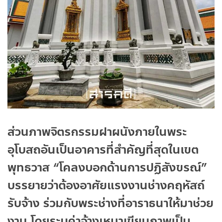
ส่วนภาพจิตรกรรมฝาผนังภายในพระ
อุโบสถอันเป็นอาคารที่สำคัญที่สุดในเขต
พุทธวาส “โคลงบอกด้านการปฏิสังขรณ์”
บรรยายว่าต้องอาศัยแรงงานช่างคฤหัสถ์
รับจ้าง ร่วมกับพระช่างที่อาราธนาให้มาช่วย
งาน โดยระบุค่าจ้างเหมาเขียนภาพเป็น