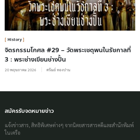
History
จิตรกรรมโกศล #29 – วัดพระเชตุพนในรัชกาลที่
3 : พระช่างเขียนช่างปั้น
20 พฤษภาคม 2026
ศรัณย์ ทองปาน
สมัครรับจดหมายข่าว
แจ้งข่าวสาร, สิทธิพิเศษต่างๆ จากนิตยสารสารคดีและสำนักพิมพ์
ในเครือ