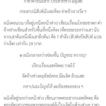
ราคาค่าธนะสาร ประสาทช่าง ฉลุเฮย
กระสาปน์สัปด์นับละห้อง จ่ายจ้างรางวัล ฯ
ผนังตอนบน (ที่อยู่เหนือหน้าต่าง) เขียนเรื่องมโหสถชาดก ค่า
จ้างช่างเขียนสำหรับพื้นที่หนึ่งห้อง (คือระยะระหว่างเสา นับ
จากเสาต้นหนึ่งถึงเสาอีกต้น) คือ 7 ตำลึง (สัปด์หรือสัปต์ แปล
ว่าเจ็ด) เท่ากับ 28 บาท
๏ ผนังกลางหว่างช่องชั้น บัญชระ ทวารฤา
เรียบเรื่องเอตทัคคะ วาดไว้
จัดจ้างช่างคฤหัสถ์พระ มือเลิศ ล้วนเฮย
กหาปนะเบ็ญจให้ ละห้องของหลวง ฯ
ผนังที่อยู่ระหว่างหน้าต่าง เขียนภาพพระสาวกเอตทัคคะ คือ
พระอัครสาวกของพระพุทธองค์ผู้เป็นเลิศในด้านต่างๆ ราคา