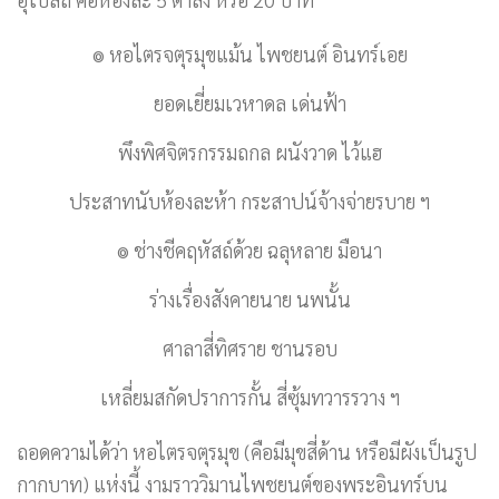
๏ หอไตรจตุรมุขแม้น ไพชยนต์ อินทร์เอย
ยอดเยี่ยมเวหาดล เด่นฟ้า
พึงพิศจิตรกรรมถกล ผนังวาด ไว้แฮ
ประสาทนับห้องละห้า กระสาปน์จ้างจ่ายรบาย ฯ
๏ ช่างชีคฤหัสถ์ด้วย ฉลุหลาย มือนา
ร่างเรื่องสังคายนาย นพนั้น
ศาลาสี่ทิศราย ชานรอบ
เหลี่ยมสกัดปราการกั้น สี่ซุ้มทวารรวาง ฯ
ถอดความได้ว่า หอไตรจตุรมุข (คือมีมุขสี่ด้าน หรือมีผังเป็นรูป
กากบาท) แห่งนี้ งามราววิมานไพชยนต์ของพระอินทร์บน