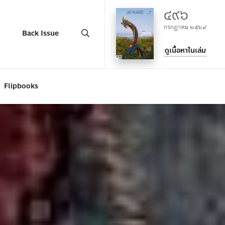
๔๙๖
กรกฎาคม ๒๕๖๙
Back Issue
ดูเนื้อหาในเล่ม
Flipbooks