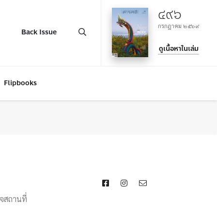
๔๙๖
กรกฎาคม ๒๕๖๙
Back Issue
ดูเนื้อหาในเล่ม
Flipbooks
จสถานที่