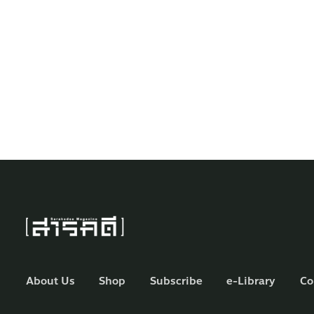
About Us
Shop
Subscribe
e-Library
Co