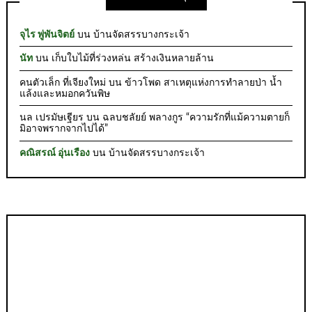
จุไร พู่พันจิตย์
บน
บ้านจัดสรรบางกระเจ้า
นัท
บน
เก็บใบไม้ที่ร่วงหล่น สร้างเงินหลายล้าน
คนตัวเล็ก ที่เจียงใหม่
บน
ข้าวโพด สาเหตุแห่งการทำลายป่า น้ำ
แล้งและหมอกควันพิษ
นล เปรมัษเฐียร
บน
ฉลบชลัยย์ พลางกูร “ความรักที่แม้ความตายก็
มิอาจพรากจากไปได้”
คณิสรณ์ อุ่นเรือง
บน
บ้านจัดสรรบางกระเจ้า