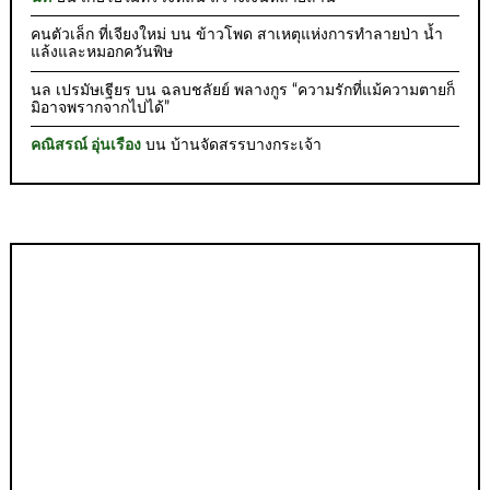
คนตัวเล็ก ที่เจียงใหม่
บน
ข้าวโพด สาเหตุแห่งการทำลายป่า น้ำ
แล้งและหมอกควันพิษ
นล เปรมัษเฐียร
บน
ฉลบชลัยย์ พลางกูร “ความรักที่แม้ความตายก็
มิอาจพรากจากไปได้”
คณิสรณ์ อุ่นเรือง
บน
บ้านจัดสรรบางกระเจ้า