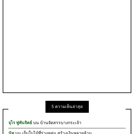
5 ความเห็นล่าสุด
จุไร พู่พันจิตย์
บน
บ้านจัดสรรบางกระเจ้า
นัท
บน
เก็บใบไม้ที่ร่วงหล่น สร้างเงินหลายล้าน