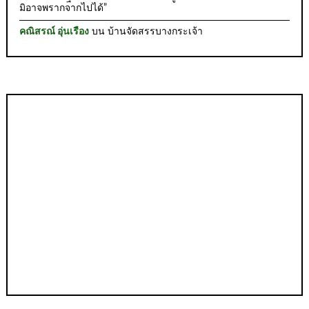
มิอาจพรากจากไปได้”
คณิสรณ์ อุ่นเรือง
บน
บ้านจัดสรรบางกระเจ้า