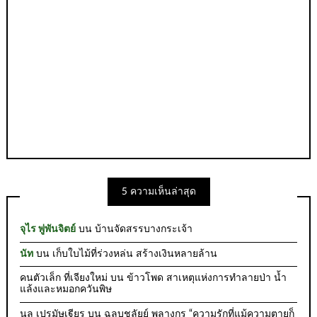
5 ความเห็นล่าสุด
จุไร พู่พันจิตย์
บน
บ้านจัดสรรบางกระเจ้า
นัท
บน
เก็บใบไม้ที่ร่วงหล่น สร้างเงินหลายล้าน
คนตัวเล็ก ที่เจียงใหม่
บน
ข้าวโพด สาเหตุแห่งการทำลายป่า น้ำ
แล้งและหมอกควันพิษ
นล เปรมัษเฐียร
บน
ฉลบชลัยย์ พลางกูร “ความรักที่แม้ความตายก็