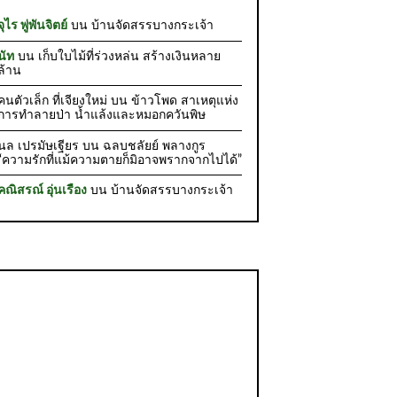
จุไร พู่พันจิตย์
บน
บ้านจัดสรรบางกระเจ้า
นัท
บน
เก็บใบไม้ที่ร่วงหล่น สร้างเงินหลาย
ล้าน
คนตัวเล็ก ที่เจียงใหม่
บน
ข้าวโพด สาเหตุแห่ง
การทำลายป่า น้ำแล้งและหมอกควันพิษ
นล เปรมัษเฐียร
บน
ฉลบชลัยย์ พลางกูร
“ความรักที่แม้ความตายก็มิอาจพรากจากไปได้”
คณิสรณ์ อุ่นเรือง
บน
บ้านจัดสรรบางกระเจ้า