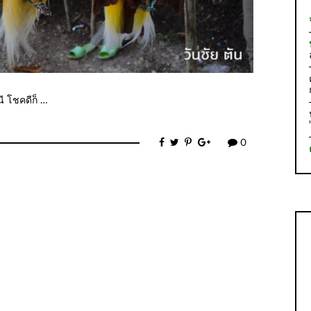
ี โชคดีก็ …
0