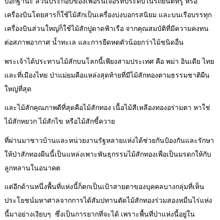
บอกฐานะ ส่วนประกอบของเฟอร์นิเจอร์ที่ประดับในรถยนต์หรู หรือ
เครื่องบินโดยสารก็ใช้ไม้สักเป็นเครื่องบ่งบอกรสนิยม และบนเรือบรรทุก
เครื่องบินส่วนใหญ่ก็ใช้ไม้สักปูดาดฟ้าเรือ จากคุณสมบัติที่มีความคงทน
ต่อสภาพอากาศ น้ำทะเล และการยืดหดตัวน้อยกว่าไม้ชนิดอื่น
พระเจ้าได้ประทานไม้สักบนโลกนี้เพียงสามประเทศ คือ พม่า อินเดีย ไทย
และที่เมืองไทย ป่าแม่ยมคือแหล่งสุดท้ายที่มีไม้สักทองตามธรรมชาติผืน
ใหญ่ที่สุด
และไม้สักคุณภาพดีที่สุดคือไม้สักทอง เนื้อไม้สีเหลืองทองอร่ามตา หาใช่
ไม้สักหยวก ไม้สักไข หรือไม้สักขี้ควาย
ที่ผ่านมาชาวบ้านและหน่วยงานรัฐหลายแห่งได้ช่วยกันป้องกันและรักษา
ให้ป่าสักทองผืนนี้เป็นแหล่งเพาะพันธุกรรมไม้สักทองเพื่อเป็นมรดกให้กับ
ลูกหลานในอนาคต
แต่อีกด้านหนึ่งพื้นที่แห่งนี้ก็ตกเป็นเป้าสายตาของบุคคลบางกลุ่มที่เห็น
ประโยชน์มหาศาลจากการได้สัมปทานตัดไม้สักทองร่วมสองหมื่นไร่แห่ง
นี้มาอย่างเงียบๆ ซึ่งเป็นการยากที่จะได้ เพราะพื้นที่ป่าแห่งนี้อยู่ใน