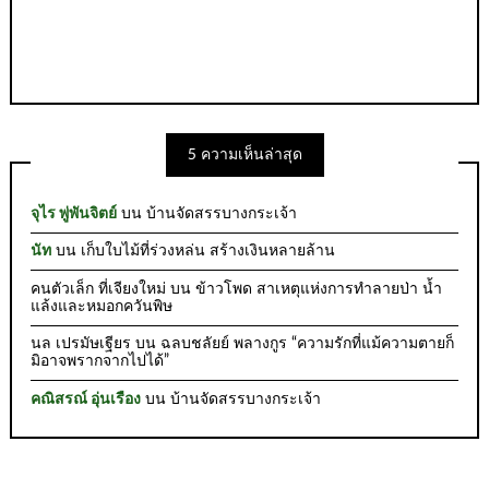
5 ความเห็นล่าสุด
จุไร พู่พันจิตย์
บน
บ้านจัดสรรบางกระเจ้า
นัท
บน
เก็บใบไม้ที่ร่วงหล่น สร้างเงินหลายล้าน
คนตัวเล็ก ที่เจียงใหม่
บน
ข้าวโพด สาเหตุแห่งการทำลายป่า น้ำ
แล้งและหมอกควันพิษ
นล เปรมัษเฐียร
บน
ฉลบชลัยย์ พลางกูร “ความรักที่แม้ความตายก็
มิอาจพรากจากไปได้”
คณิสรณ์ อุ่นเรือง
บน
บ้านจัดสรรบางกระเจ้า