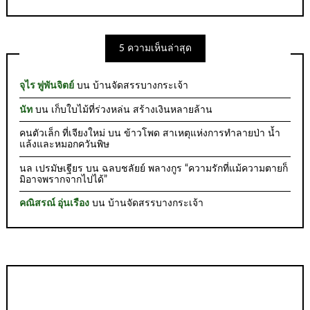
5 ความเห็นล่าสุด
จุไร พู่พันจิตย์
บน
บ้านจัดสรรบางกระเจ้า
นัท
บน
เก็บใบไม้ที่ร่วงหล่น สร้างเงินหลายล้าน
คนตัวเล็ก ที่เจียงใหม่
บน
ข้าวโพด สาเหตุแห่งการทำลายป่า น้ำ
แล้งและหมอกควันพิษ
นล เปรมัษเฐียร
บน
ฉลบชลัยย์ พลางกูร “ความรักที่แม้ความตายก็
มิอาจพรากจากไปได้”
คณิสรณ์ อุ่นเรือง
บน
บ้านจัดสรรบางกระเจ้า