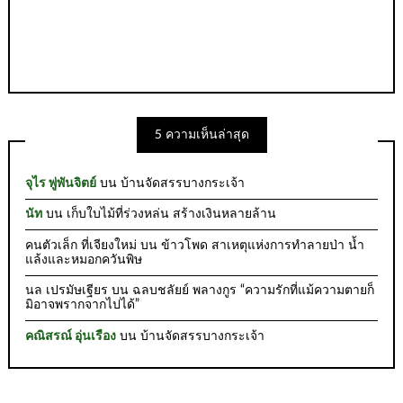
5 ความเห็นล่าสุด
จุไร พู่พันจิตย์
บน
บ้านจัดสรรบางกระเจ้า
นัท
บน
เก็บใบไม้ที่ร่วงหล่น สร้างเงินหลายล้าน
คนตัวเล็ก ที่เจียงใหม่
บน
ข้าวโพด สาเหตุแห่งการทำลายป่า น้ำ
แล้งและหมอกควันพิษ
นล เปรมัษเฐียร
บน
ฉลบชลัยย์ พลางกูร “ความรักที่แม้ความตายก็
มิอาจพรากจากไปได้”
คณิสรณ์ อุ่นเรือง
บน
บ้านจัดสรรบางกระเจ้า