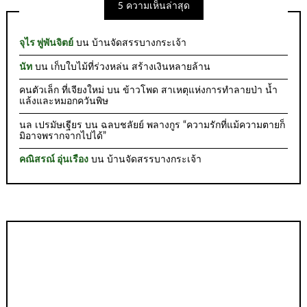
5 ความเห็นล่าสุด
จุไร พู่พันจิตย์
บน
บ้านจัดสรรบางกระเจ้า
นัท
บน
เก็บใบไม้ที่ร่วงหล่น สร้างเงินหลายล้าน
คนตัวเล็ก ที่เจียงใหม่
บน
ข้าวโพด สาเหตุแห่งการทำลายป่า น้ำ
แล้งและหมอกควันพิษ
นล เปรมัษเฐียร
บน
ฉลบชลัยย์ พลางกูร “ความรักที่แม้ความตายก็
มิอาจพรากจากไปได้”
คณิสรณ์ อุ่นเรือง
บน
บ้านจัดสรรบางกระเจ้า