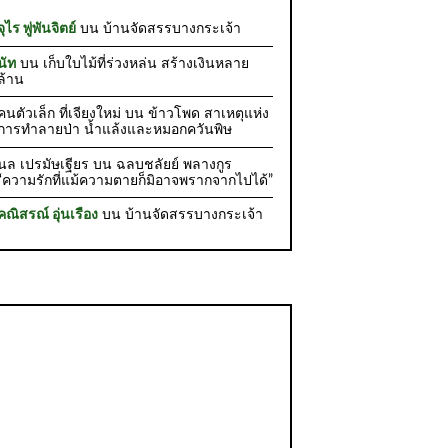
จุไร พู่พันจิตย์
บน
บ้านจัดสรรบางกระเจ้า
นัท
บน
เก็บใบไม้ที่ร่วงหล่น สร้างเงินหลาย
ล้าน
คนตัวเล็ก ที่เจียงใหม่
บน
ข้าวโพด สาเหตุแห่ง
การทำลายป่า น้ำแล้งและหมอกควันพิษ
นล เปรมัษเฐียร
บน
ฉลบชลัยย์ พลางกูร
“ความรักที่แม้ความตายก็มิอาจพรากจากไปได้”
คณิสรณ์ อุ่นเรือง
บน
บ้านจัดสรรบางกระเจ้า