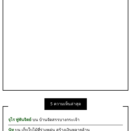
5 ความเห็นล่าสุด
จุไร พู่พันจิตย์
บน
บ้านจัดสรรบางกระเจ้า
นัท
บน
เก็บใบไม้ที่ร่วงหล่น สร้างเงินหลายล้าน