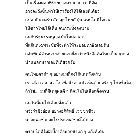
เป็นเรื่องตลกที่ร้ายกาจมากมายกว่าที่คิด
อาจจะถึงขั้นทำให้เราร้องไห้ได้เลยทีเดียว
แปลกดีนะครับ สัญญาไทยญี่ปุ่น แทบไม่มีโอกาส
ให้ชาวไทยได้เห็น จนกระทั้งลงนาม
แต่กับรัฐธรรมนูญฉบับใหม่ล่าสุด
ที่แก้แต่เฉพาะข้อที่จะทำให้ระบอบทักษิณจมดิน
กลับพิมพ์จำหน่ายจ่ายแจกยิ่งกว่าหนังสือคัดไทยเด็กอนุบาล
น่าแปลกมากเลยทีเดียวครับ
คนไทยตาดำ ๆ อย่างผมก็คงได้แต่หวังครับ
เราเลือก สส. สว. ไปเพื่อนั่งตาแป๋วเห็นด้วยจริง ๆ ใช่หรือไม่
ถ้าใช่… ผมก็มีเหตุผลดี ๆ ที่จะไม่ไปเลือกตั้งครับ
แต่วันนี้ผมไปเลือกตั้งแล้ว
หวังว่าขิงอ่อน อย่างอภิสิทธิ์ เวชชาชีวะ
น่าจะพอช่วยอะไรประเทศชาติได้บ้าง
ตราบใดที่ไม่มีเบื้องคือพวกขิงแก่ ๆ แก๊งค์เดิม