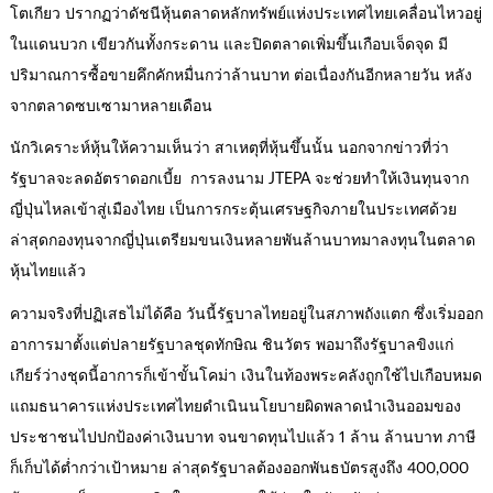
โตเกียว ปรากฏว่าดัชนีหุ้นตลาดหลักทรัพย์แห่งประเทศไทยเคลื่อนไหวอยู่
ในแดนบวก เขียวกันทั้งกระดาน และปิดตลาดเพิ่มขึ้นเกือบเจ็ดจุด มี
ปริมาณการซื้อขายคึกคักหมื่นกว่าล้านบาท ต่อเนื่องกันอีกหลายวัน หลัง
จากตลาดซบเซามาหลายเดือน
นักวิเคราะห์หุ้นให้ความเห็นว่า สาเหตุที่หุ้นขึ้นนั้น นอกจากข่าวที่ว่า
รัฐบาลจะลดอัตราดอกเบี้ย การลงนาม JTEPA จะช่วยทำให้เงินทุนจาก
ญี่ปุ่นไหลเข้าสู่เมืองไทย เป็นการกระตุ้นเศรษฐกิจภายในประเทศด้วย
ล่าสุดกองทุนจากญี่ปุ่นเตรียมขนเงินหลายพันล้านบาทมาลงทุนในตลาด
หุ้นไทยแล้ว
ความจริงที่ปฏิเสธไม่ได้คือ วันนี้รัฐบาลไทยอยู่ในสภาพถังแตก ซึ่งเริ่มออก
อาการมาตั้งแต่ปลายรัฐบาลชุดทักษิณ ชินวัตร พอมาถึงรัฐบาลขิงแก่
เกียร์ว่างชุดนี้อาการก็เข้าขั้นโคม่า เงินในท้องพระคลังถูกใช้ไปเกือบหมด
แถมธนาคารแห่งประเทศไทยดำเนินนโยบายผิดพลาดนำเงินออมของ
ประชาชนไปปกป้องค่าเงินบาท จนขาดทุนไปแล้ว 1 ล้าน ล้านบาท ภาษี
ก็เก็บได้ต่ำกว่าเป้าหมาย ล่าสุดรัฐบาลต้องออกพันธบัตรสูงถึง 400,000