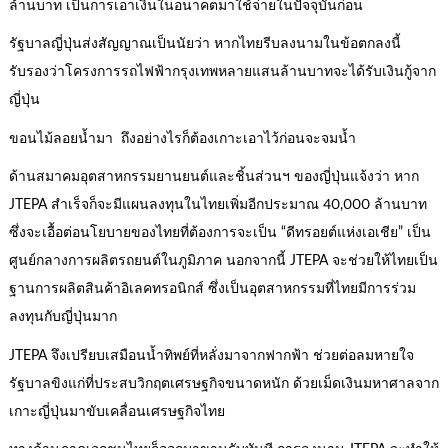
ล้านบาท เป็นการเอาเงินในอนาคตมาใช้จ่ายในปัจจุบันก่อน
รัฐบาลญี่ปุ่นส่งสัญญาณเป็นนัยว่า หากไทยรีบลงนามในข้อตกลงนี้
รับรองว่าโครงการรถไฟฟ้ากรุงเทพหลายแสนล้านบาทจะได้รับเงินกู้จาก
ญี่ปุ่น
ขอนไม้ลอยน้ำมา ถึงอย่างไรก็ต้องเกาะเอาไว้ก่อนจะจมน้ำ
ด้านสมาคมอุตสาหกรรมยานยนต์และชิ้นส่วนฯ ของญี่ปุ่นแจ้งว่า หาก
JTEPA สำเร็จก็จะมีแผนลงทุนในไทยเพิ่มอีกประมาณ 40,000 ล้านบาท
ซึ่งจะเอื้อต่อนโยบายของไทยที่ต้องการจะเป็น “ดีทรอยต์แห่งเอเชีย” เป็น
ศูนย์กลางการผลิตรถยนต์ในภูมิภาค นอกจากนี้ JTEPA จะช่วยให้ไทยเป็น
ฐานการผลิตสินค้าอิเลคทรอนิกส์ ซึ่งเป็นอุตสาหกรรมที่ไทยมีการร่วม
ลงทุนกับญี่ปุ่นมาก
JTEPA จึงเปรียบเสมือนน้ำทิพย์ที่หลั่งมาจากฟากฟ้า ช่วยต่อลมหายใจ
รัฐบาลขิงแก่ที่ประสบวิกฤตเศรษฐกิจขนาดหนัก ด้วยเม็ดเงินมหาศาลจาก
เกาะญี่ปุ่นมาขับเคลื่อนเศรษฐกิจไทย