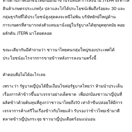
ทางด้านภาคเอกชนไทยก็ออกมาขานรับทันที การลงนาม JTEPA จะทำให้
สินค้าเกษตรประเภทกุ้ง ปลาและไก่ได้ประโยชน์เพิ่มถึงร้อยละ 30 และ
กลุ่มธุรกิจที่ได้ประโยชน์สูงสุดคงจะหนีไม่พ้น บริษัทยักษ์ใหญ่ด้าน
การเกษตรที่สามารถส่งตัวแทนมานั่งอยู่ในรัฐบาลได้ทุกยุคทุกสมัย คอย
ผลักดัน JTEPA มาโดยตลอด
ขณะเดียวกันมีคำถามว่า ชาวนาไทยคนกลุ่มใหญ่ของประเทศได้
ประโยชน์อะไรจากการขายข้าวหลังการลงนามครั้งนี้
คำตอบคือไม่ได้อะไรเลย
เพราะว่า รัฐบาลญี่ปุ่นได้ยื่นเงื่อนไขต่อรัฐบาลไทยว่า ห้ามนำประเด็น
เรื่องการค้าข้าวขึ้นมาเจรจาอย่างเด็ดขาด เพื่อปกป้องชาวนาญี่ปุ่นที่
ผลิตข้าวด้วยต้นทุนที่สูงกว่าชาวนาไทยถึง10 เท่าถ้าขืนปล่อยให้มีการ
เจรจาการค้าเสรีในเรื่องข้าวกับไทยแล้ว รับรองว่าข้าวไทยเข้ามาตี
ตลาดข้าวญี่ปุ่นกระจุย ชาวนาญี่ปุ่นเดือดร้อนแน่นอน