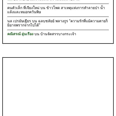
คนตัวเล็ก ที่เจียงใหม่
บน
ข้าวโพด สาเหตุแห่งการทำลายป่า น้ำ
แล้งและหมอกควันพิษ
นล เปรมัษเฐียร
บน
ฉลบชลัยย์ พลางกูร “ความรักที่แม้ความตายก็
มิอาจพรากจากไปได้”
คณิสรณ์ อุ่นเรือง
บน
บ้านจัดสรรบางกระเจ้า