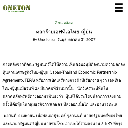
สิ่งแวดล้อม
ตลกร้ายเอฟทีเอไทย-ญี่ปุ่น
By
One Ton
on
วันพุธ, ตุลาคม 31, 2007
ภายหลังจากที่คณะรัฐมนตรีได้ให้ความเห็นชอบอนุมัติลงนามความตกลง
หุ้นส่วนเศรษฐกิจไทย-ญี่ปุ่น (Japan-Thailand Economic Partnership
Agreement-JTEPA) หรือการเปิดเสรีทางการค้าที่เรียกง่าย ๆว่า เอฟทีเอ
ไทย-ญี่ปุ่นเมื่อวันที่ 27 มีนาคมที่ผ่านมานั้น นักวิเคราะห์หุ้นใน
ตลาดหลักทรัพย์ต่างออกมาฟันธงว่า หุ้นที่ได้ประโยชน์จากการลงนาม
ครั้งนี้คือหุ้นในกลุ่มธุรกิจการเกษตร ที่ส่งออกเนื้อไก่ และอาหารทะเล
พอวันที่ 3 เมษายน เมื่อพลเอกสุรยุทธ์ จุลานนท์ นายกรัฐมนตรีของไทย
และนายกรัฐมนตรีญี่ปุ่นนายชินโซะ อาเบะได้ร่วมลงนาม JTEPA ที่กรุง