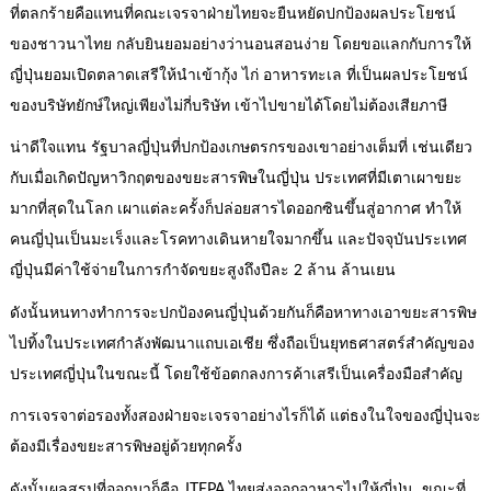
ที่ตลกร้ายคือแทนที่คณะเจรจาฝ่ายไทยจะยืนหยัดปกป้องผลประโยชน์
ของชาวนาไทย กลับยินยอมอย่างว่านอนสอนง่าย โดยขอแลกกับการให้
ญี่ปุ่นยอมเปิดตลาดเสรีให้นำเข้ากุ้ง ไก่ อาหารทะเล ที่เป็นผลประโยชน์
ของบริษัทยักษ์ใหญ่เพียงไม่กี่บริษัท เข้าไปขายได้โดยไม่ต้องเสียภาษี
น่าดีใจแทน รัฐบาลญี่ปุ่นที่ปกป้องเกษตรกรของเขาอย่างเต็มที่ เช่นเดียว
กับเมื่อเกิดปัญหาวิกฤตของขยะสารพิษในญี่ปุ่น ประเทศที่มีเตาเผาขยะ
มากที่สุดในโลก เผาแต่ละครั้งก็ปล่อยสารไดออกซินขึ้นสู่อากาศ ทำให้
คนญี่ปุ่นเป็นมะเร็งและโรคทางเดินหายใจมากขึ้น และปัจจุบันประเทศ
ญี่ปุ่นมีค่าใช้จ่ายในการกำจัดขยะสูงถึงปีละ 2 ล้าน ล้านเยน
ดังนั้นหนทางทำการจะปกป้องคนญี่ปุ่นด้วยกันก็คือหาทางเอาขยะสารพิษ
ไปทิ้งในประเทศกำลังพัฒนาแถบเอเชีย ซึ่งถือเป็นยุทธศาสตร์สำคัญของ
ประเทศญี่ปุ่นในขณะนี้ โดยใช้ข้อตกลงการค้าเสรีเป็นเครื่องมือสำคัญ
การเจรจาต่อรองทั้งสองฝ่ายจะเจรจาอย่างไรก็ได้ แต่ธงในใจของญี่ปุ่นจะ
ต้องมีเรื่องขยะสารพิษอยู่ด้วยทุกครั้ง
ดังนั้นผลสรุปที่ออกมาก็คือ JTEPA ไทยส่งออกอาหารไปให้ญี่ปุ่น ขณะที่