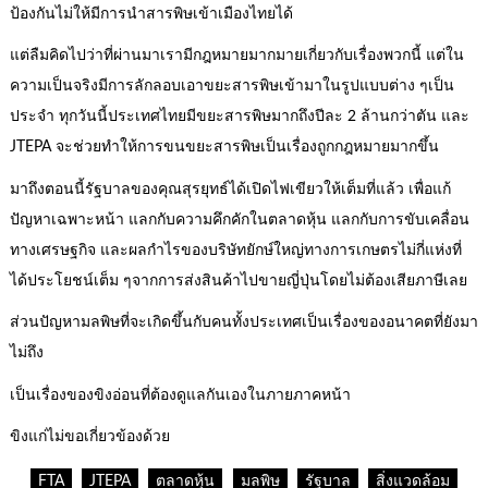
ป้องกันไม่ให้มีการนำสารพิษเข้าเมืองไทยได้
แต่ลืมคิดไปว่าที่ผ่านมาเรามีกฎหมายมากมายเกี่ยวกับเรื่องพวกนี้ แต่ใน
ความเป็นจริงมีการลักลอบเอาขยะสารพิษเข้ามาในรูปแบบต่าง ๆเป็น
ประจำ ทุกวันนี้ประเทศไทยมีขยะสารพิษมากถึงปีละ 2 ล้านกว่าตัน และ
JTEPA จะช่วยทำให้การขนขยะสารพิษเป็นเรื่องถูกกฎหมายมากขึ้น
มาถึงตอนนี้รัฐบาลของคุณสุรยุทธ์ได้เปิดไฟเขียวให้เต็มที่แล้ว เพื่อแก้
ปัญหาเฉพาะหน้า แลกกับความคึกคักในตลาดหุ้น แลกกับการขับเคลื่อน
ทางเศรษฐกิจ และผลกำไรของบริษัทยักษ์ใหญ่ทางการเกษตรไม่กี่แห่งที่
ได้ประโยชน์เต็ม ๆจากการส่งสินค้าไปขายญี่ปุ่นโดยไม่ต้องเสียภาษีเลย
ส่วนปัญหามลพิษที่จะเกิดขึ้นกับคนทั้งประเทศเป็นเรื่องของอนาคตที่ยังมา
ไม่ถึง
เป็นเรื่องของขิงอ่อนที่ต้องดูแลกันเองในภายภาคหน้า
ขิงแก่ไม่ขอเกี่ยวข้องด้วย
FTA
JTEPA
ตลาดหุ้น
มลพิษ
รัฐบาล
สิ่งแวดล้อม