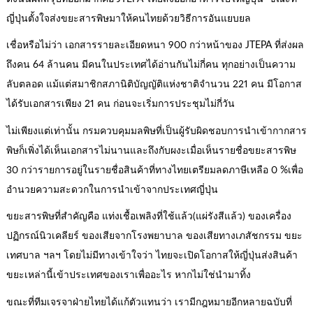
ญี่ปุ่นตั้งใจส่งขยะสารพิษมาให้คนไทยด้วยวิธีการอันแยบยล
เชื่อหรือไม่ว่า เอกสารรายละเอียดหนา 900 กว่าหน้าของ JTEPA ที่ส่งผล
ถึงคน 64 ล้านคน มีคนในประเทศได้อ่านกันไม่กี่คน ทุกอย่างเป็นความ
ลับตลอด แม้แต่สมาชิกสภานิติบัญญัติแห่งชาติจำนวน 221 คน มีโอกาส
ได้รับเอกสารเพียง 21 คน ก่อนจะเริ่มการประชุมไม่กี่วัน
ไม่เพียงแต่เท่านั้น กรมควบคุมมลพิษที่เป็นผู้รับผิดชอบการนำเข้ากากสาร
พิษก็เพิ่งได้เห็นเอกสารไม่นานและถึงกับผงะเมื่อเห็นรายชื่อขยะสารพิษ
30 กว่ารายการอยู่ในรายชื่อสินค้าที่ทางไทยเตรียมลดภาษีเหลือ 0 %เพื่อ
อำนวยความสะดวกในการนำเข้าจากประเทศญี่ปุ่น
ขยะสารพิษที่สำคัญคือ แท่งเชื้อเพลิงที่ใช้แล้ว(แผ่รังสีแล้ว) ของเครื่อง
ปฏิกรณ์นิวเคลียร์ ของเสียจากโรงพยาบาล ของเสียทางเภสัชกรรม ขยะ
เทศบาล ฯลฯ โดยไม่มีทางเข้าใจว่า ไทยจะเปิดโอกาสให้ญี่ปุ่นส่งสินค้า
ขยะเหล่านี้เข้าประเทศของเราเพื่ออะไร หากไม่ใช่นำมาทิ้ง
ขณะที่ทีมเจรจาฝ่ายไทยได้แก้ตัวแทนว่า เรามีกฎหมายอีกหลายฉบับที่