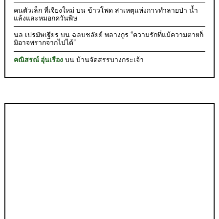
คนตัวเล็ก ที่เจียงใหม่
บน
ข้าวโพด สาเหตุแห่งการทำลายป่า น้ำ
แล้งและหมอกควันพิษ
นล เปรมัษเฐียร
บน
ฉลบชลัยย์ พลางกูร “ความรักที่แม้ความตายก็
มิอาจพรากจากไปได้”
คณิสรณ์ อุ่นเรือง
บน
บ้านจัดสรรบางกระเจ้า