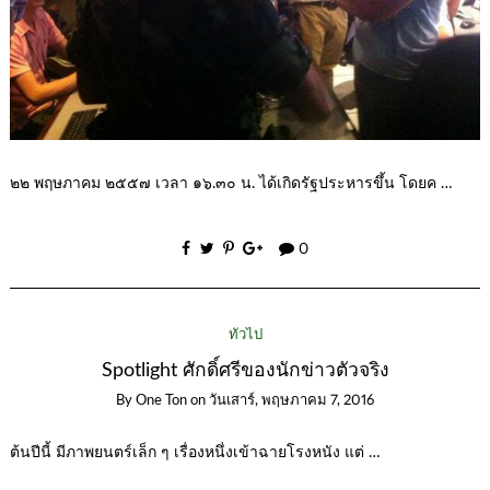
๒๒ พฤษภาคม ๒๕๕๗ เวลา ๑๖.๓๐ น. ได้เกิดรัฐประหารขึ้น โดยค …
0
ทั่วไป
Spotlight ศักดิ์ศรีของนักข่าวตัวจริง
By
One Ton
on
วันเสาร์, พฤษภาคม 7, 2016
ต้นปีนี้ มีภาพยนตร์เล็ก ๆ เรื่องหนึ่งเข้าฉายโรงหนัง แต่ …