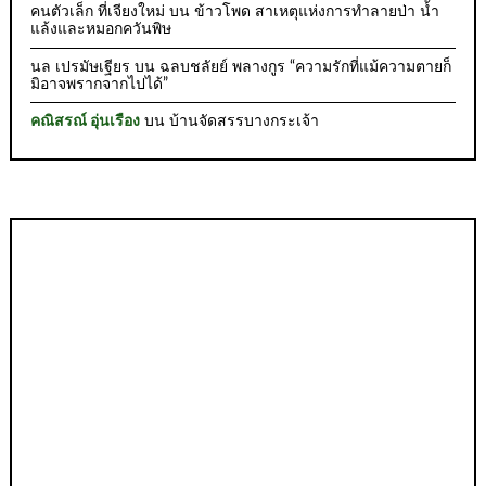
คนตัวเล็ก ที่เจียงใหม่
บน
ข้าวโพด สาเหตุแห่งการทำลายป่า น้ำ
แล้งและหมอกควันพิษ
นล เปรมัษเฐียร
บน
ฉลบชลัยย์ พลางกูร “ความรักที่แม้ความตายก็
มิอาจพรากจากไปได้”
คณิสรณ์ อุ่นเรือง
บน
บ้านจัดสรรบางกระเจ้า