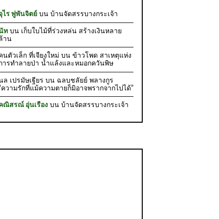
จุไร พู่พันจิตย์
บน
บ้านจัดสรรบางกระเจ้า
นัท
บน
เก็บใบไม้ที่ร่วงหล่น สร้างเงินหลาย
ล้าน
คนตัวเล็ก ที่เจียงใหม่
บน
ข้าวโพด สาเหตุแห่ง
การทำลายป่า น้ำแล้งและหมอกควันพิษ
นล เปรมัษเฐียร
บน
ฉลบชลัยย์ พลางกูร
“ความรักที่แม้ความตายก็มิอาจพรากจากไปได้”
คณิสรณ์ อุ่นเรือง
บน
บ้านจัดสรรบางกระเจ้า