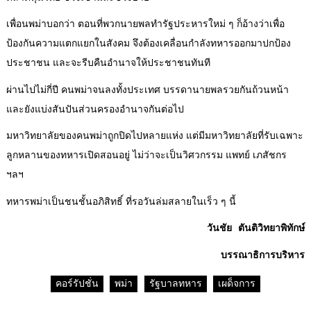
เพื่อนพม่าบอกว่า ตอนที่พวกนายพลทำรัฐประหารใหม่ ๆ ก็อ้างว่าเพื่อ
ป้องกันความแตกแยกในสังคม จึงต้องเคลื่อนกำลังทหารออกมาปกป้อง
ประชาชน และจะรีบคืนอำนาจให้ประชาชนทันที
ผ่านไปไม่กี่ปี คนพม่าจนลงทั้งประเทศ บรรดานายพลรวยกันถ้วนหน้า
และยังแบ่งสันปันส่วนครองอำนาจกันต่อไป
มหาวิทยาลัยของคนพม่าถูกปิดไปหลายแห่ง แต่มีมหาวิทยาลัยที่รับเฉพาะ
ลูกหลานของทหารเปิดสอนอยู่ ไม่ว่าจะเป็นวิศวกรรม แพทย์ เภสัชกร
ฯลฯ
ทหารพม่าเป็นชนชั้นอภิสิทธิ์ ที่รอวันล่มสลายในเร็ว ๆ นี้
วันชัย ตันติวิทยาพิทักษ์
บรรณาธิการบริหาร
คอร์รัปชั่น
พม่า
รัฐบาลทหาร
เผด็จการ