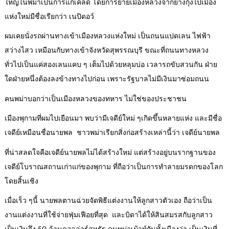
ใหญ่ในพม่าเป็นการแก้เคล็ด โดยการย้ายเมืองหลวงจากย่างกุ้งไปเมือง
แห่งใหม่มีชื่อเรียกว่า เนปิดอว์
ผมเคยนั่งรถผ่านทางเข้าเมืองหลวงแห่งใหม่ เป็นถนนแปดเลน ไฟฟ้า
สว่างไสว เหมือนกับทางเข้าจังหวัดสุพรรณบุรี ขณะที่ถนนทางหลวง
ทั่วไปเป็นแค่สองเลนแคบ ๆ เต็มไปด้วยหลุมบ่อ เวลารถขับสวนกัน ฝ่าย
ใดฝ่ายหนึ่งต้องลงข้างทางไปก่อน เพราะรัฐบาลไม่มีเงินมาซ่อมถนน
คนพม่าบอกว่าเป็นเมืองหลวงของทหาร ไม่ใช่ของประชาชน
เมืองพุกามที่ผมไปเยือนมา พบว่ามีเจดีย์ใหม่ ๆเกิดขึ้นหลายแห่ง และมีชื่อ
เจดีย์เหมือนชื่อนายพล ชาวพม่าเรียกสิ่งก่อสร้างเหล่านี้ว่า เจดีย์นายพล
ที่น่าสลดใจคือเจดีย์นายพลไม่ได้สร้างใหม่ แต่สร้างอยู่บนรากฐานของ
เจดีย์โบราณสถานเก่าแก่ของพุกาม ที่ถือว่าเป็นการทำลายมรดกของโลก
โดยสิ้นเชิง
เมื่อเร็ว ๆนี้ นายพลตานฉ่วยจัดพิธีแต่งงานให้ลูกสาวตัวเอง ถือว่าเป็น
งานแต่งงานที่ใช้จ่ายฟุ่มเฟือยที่สุด และบิดาได้ให้สินสมรสกับลูกสาว