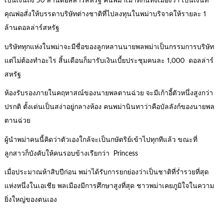
เป็นเงินถึง 50 ล้านดอลล่าร์สหรัฐ คนพม่าเม้าท์กันทั้งเมืองว่า เป็นเงินที่
คุณพ่อสั่งให้บรรดาบริษัทต่างชาติที่ไปลงทุนในพม่าบริจาคให้รายละ 1
ล้านดอลล่าร์สหรัฐ
บริษัททุกแห่งในพม่าจะมีชื่อของลูกหลานนายพลพม่าเป็นกรรมการบริษัท
แต่ไม่ต้องทำอะไร สิ้นเดือนก็มารับเงินเบี้ยประชุมคนละ 1,000 ดอลล่าร์
สหรัฐ
ห้องรับรองภายในคฤหาสณ์ของนายพลตานฉ่วย จะมีเก้าอี้ตัวหนึ่งสูงกว่า
ปรกติ ตั้งเด่นเป็นสง่าอยู่กลางห้อง คนพม่านินทาว่าคือบัลลังก์ของนายพล
ตานฉ่วย
ผู้นำพม่าคนนี้คิดว่าตัวเองใกล้จะเป็นกษัตริย์เข้าไปทุกทีแล้ว ขณะที่
ลูกสาวก็บังคับให้คนรอบข้างเรียกว่า Princess
เมื่อประมาณห้าสิบปีก่อน พม่าได้รับการยกย่องว่าเป็นชาติที่ร่ำรวยที่สุด
แห่งหนึ่งในเอเชีย พลเมืองมีการศึกษาสูงที่สุด ชาวพม่าเคยภูมิใจในความ
ยิ่งใหญ่ของตนเอง