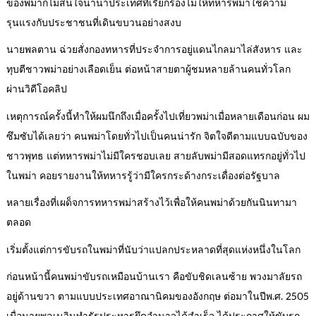
ของพม่าก็ไม่สนใจนานาประเทศที่เรียกร้องไม่ให้ทหารพม่าใช้ความ
รุนแรงกับประชาชนที่เดินขบวนอย่างสงบ
นายพลตาน ฉ่วยสั่งกองทหารที่ประจำการอยู่แดนไกลมาไล่สังหาร และ
ทุบตีชาวพม่าอย่างเลือดเย็น ต่อหน้าสายตาผู้ชมหลายล้านคนทั่วโลก
ผ่านวิดีโอคลิป
เหตุการณ์ครั้งนี้ทำให้ผมนึกถึงเมื่อครั้งไปเที่ยวพม่าเมื่อหลายเดือนก่อน ผม
ซึมซับได้เลยว่า คนพม่าโดยทั่วไปเป็นคนน่ารัก จิตใจดีตามแบบฉบับของ
ชาวพุทธ แต่ทหารพม่าไม่มีใครชอบเลย สายลับพม่ามีสอดแทรกอยู่ทั่วไป
ในพม่า คอยรายงานให้ทหารรู้ว่ามีใครกระด้างกระเดื่องต่อรัฐบาล
หลายเรื่องที่เผด็จการทหารพม่าสร้างไว้เพื่อให้คนพม่าด้วยกันนินทามา
ตลอด
เริ่มตั้งแต่การขับรถในพม่าที่นับว่าแปลกประหลาดที่สุดแห่งหนึ่งในโลก
ก่อนหน้านี้คนพม่าขับรถเหมือนบ้านเรา คือขับชิดเลนซ้าย พวงมาลัยรถ
อยู่ด้านขวา ตามแบบประเทศอาณานิคมของอังกฤษ ต่อมาในปีพ.ศ. 2505