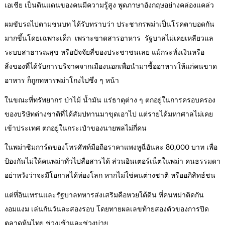
เอเชีย เป็นดินแดนของคนมีความรู้สูง พูดภาษาอังกฤษอย่างคล่องแคล่ว
ผมขับรถไปตามชนบท ได้รับทราบว่า ประชากรพม่าเป็นโรคตาบอดกัน
มากขึ้นโดยเฉพาะเด็ก เพราะขาดสารอาหาร รัฐบาลไม่เคยเหลียวแล
ระบบสาธารณสุข หรือปัจจัยสี่ของประชาชนเลย แม้กระทั่งเงินหรือ
สิ่งของที่ได้รับการบริจาคจากเมืองนอกเพื่อนำมาซื้ออาหารให้แก่คนขาด
อาหาร ก็ถูกทหารพม่าโกงไปซึ่ง ๆ หน้า
ในขณะที่ทรัพยากร ป่าไม้ น้ำมัน แร่ธาตุต่าง ๆ ตกอยู่ในการครอบครอง
ของบริษัทต่างชาติที่ได้สัมปทานมาขุดเอาไป แต่รายได้มหาศาลไม่เคย
เข้าประเทศ ตกอยู่ในกระเป๋าของนายพลไม่กี่คน
ในพม่าซิมการ์ดของโทรศัพท์มือถือราคาแพงหูฉี่อันละ 80,000 บาท เพื่อ
ป้องกันไม่ให้คนพม่าทั่วไปสื่อสารได้ ส่วนอินเตอร์เน็ตในพม่า คนธรรมดา
อย่าหวังว่าจะมีโอกาสได้ท่องโลก หากไม่ใช่คนต่างชาติ หรืออภิสิทธ์ชน
แต่ที่อินเทรนและรัฐบาลทหารส่งเสริมคือหวยใต้ดิน ที่คนพม่าติดกัน
งอมแงม เล่นกันวันละสองรอบ โดยทายผลเลขท้ายสองตัวของการปิด
ตลาดหุ้นไทย ช่วงเช้าและช่วงบ่าย