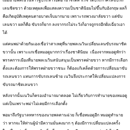
เมื่อนายพลเนวินทำรัฐประหารยึดอำนาจได้สำเร็จ ได้ประกาศให้ขับรถ
เลนชิดขวา ด้วยเหตุผลเพื่อแสดงความเป็นชาตินิยมไม่ขึ้นกับอังกฤษ ผลก็
คือเกิดอุบัติเหตุคนตายบาดเจ็บมากมาย เพราะรถพวงมาลัยขวา แต่ขับ
เลนขวา ผลก็คือ ขับรถก็ยาก ลงจากรถไม่ระวังก็อาจถูกรถอีกฝั่งเฉี่ยวเอา
ได้
แต่คนพม่าด้วยกันเองเชื่อว่าสาเหตุที่นายพลเนวินเปลี่ยนเลนขับรถมาชิด
ขวานั้น เพราะแกเชื่อหมอดูมากกว่าเรื่องชาตินิยม เนื่องจากหมอดูทักว่า
พรรคการเมืองที่นายพลเนวินสนับสนุนเป็นพรรคฝ่ายขวา หากมีการเลือก
ตั้งและต้องการให้พรรคฝ่ายขวาชนะ ก็ต้องแก้เคล็ดด้วยการเปลี่ยนมาขับ
รถเลนขวา แทนการขับรถเลนซ้าย เนวินจึงประกาศให้เปลี่ยนแปลงการ
ขับรถมาชิดเลนขวา
หลังจากนั้นเนวินก็ครองอำนาจมาตลอด ไม่เกี่ยวกับการทำนายของหมอดู
แต่เป็นเพราะพม่าไม่เคยมีการเลือกตั้ง
พอมาถึงรัฐบาลทหารของนายพลตานฉ่วย ก็เชื่อหมอดูอีก หมอดูทำนาย
ว่า หากจะให้ท่านผู้นำมีความมั่นคงมาก ๆ ต้องมีการเปลี่ยนแปลงครั้ง