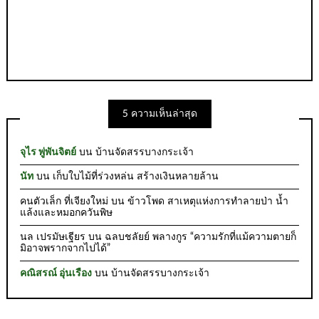
5 ความเห็นล่าสุด
จุไร พู่พันจิตย์
บน
บ้านจัดสรรบางกระเจ้า
นัท
บน
เก็บใบไม้ที่ร่วงหล่น สร้างเงินหลายล้าน
คนตัวเล็ก ที่เจียงใหม่
บน
ข้าวโพด สาเหตุแห่งการทำลายป่า น้ำ
แล้งและหมอกควันพิษ
นล เปรมัษเฐียร
บน
ฉลบชลัยย์ พลางกูร “ความรักที่แม้ความตายก็
มิอาจพรากจากไปได้”
คณิสรณ์ อุ่นเรือง
บน
บ้านจัดสรรบางกระเจ้า