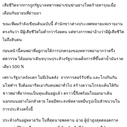
เสียชีวิตจากการถูกรัฐบาลทหารพม่าเข่นฆ่าอย่างโหดร้ายทารุณเมื่อ
เดือนกันยายนที่ผ่านมา
ขณะที่ผมกำลังเขียนต้นฉบับนี้ สำนักข่าวต่างประเทศหลายแห่งรายงาน
ตรงกันว่า มีผู้เสียชีวิตไม่ต่ำกว่าร้อยคน แต่ทางการพม่าอ้างว่ามีผู้เสียชีวิต
ไม่ถึงสิบคน
ก่อนหน้านี้คนพม่าที่อยู่ภายใต้การปกครองของทหารพม่ามากว่าครึ่ง
ศตวรรษ ได้ออกมาเดินขบวนประท้วงรัฐบาลเผด็จการที่ขึ้นค่าน้ำมันรวด
เดียว 500 %
เพราะรัฐบาลถังแตก ไม่มีเงินคลัง จากการคอร์รัปชั่น และโกงกินกัน
มโหฬาร จึงต้องมารีดเอากับคนพม่าทั่วไป สร้างความโกรธแค้นให้กับ
ชาวพม่าที่ยากจนเป็นทุนเดิมอยู่แล้ว คราวนี้จึงพร้อมใจออกมาเดิน
นอกถนนอย่างไม่กลัวตาย โดยมีพระสงฆ์หลายหมื่นรูปเป็นหัวขบวนใน
การประท้วงครั้งนี้
ประท้วงกันอยู่หลายวัน ในที่สุดนายพลตาน ฉ่วย ผู้นำสูงสุดตลอดกาล