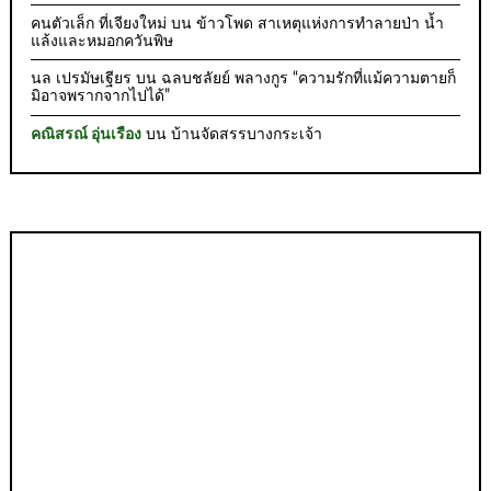
คนตัวเล็ก ที่เจียงใหม่
บน
ข้าวโพด สาเหตุแห่งการทำลายป่า น้ำ
แล้งและหมอกควันพิษ
นล เปรมัษเฐียร
บน
ฉลบชลัยย์ พลางกูร “ความรักที่แม้ความตายก็
มิอาจพรากจากไปได้”
คณิสรณ์ อุ่นเรือง
บน
บ้านจัดสรรบางกระเจ้า