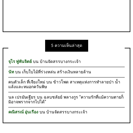
5 ความเห็นล่าสุด
จุไร พู่พันจิตย์
บน
บ้านจัดสรรบางกระเจ้า
นัท
บน
เก็บใบไม้ที่ร่วงหล่น สร้างเงินหลายล้าน
คนตัวเล็ก ที่เจียงใหม่
บน
ข้าวโพด สาเหตุแห่งการทำลายป่า น้ำ
แล้งและหมอกควันพิษ
นล เปรมัษเฐียร
บน
ฉลบชลัยย์ พลางกูร “ความรักที่แม้ความตายก็
มิอาจพรากจากไปได้”
คณิสรณ์ อุ่นเรือง
บน
บ้านจัดสรรบางกระเจ้า