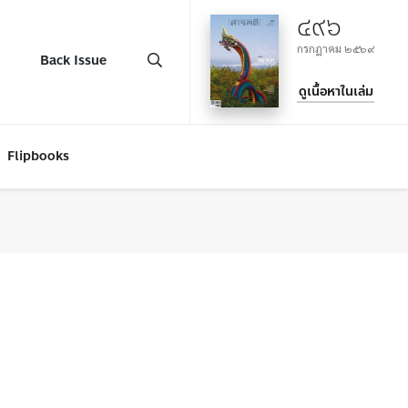
๔๙๖
กรกฎาคม ๒๕๖๙
Back Issue
ดูเนื้อหาในเล่ม
Flipbooks