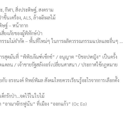
ะ, กีฬา, สิ่งประดิษฐ์, สงคราม
ขึ้นเครื่อง, ALS, ล้างผักผลไม้
ดิษฐ์ – หน้ากาก
สี่ยงภัยของผู้พิทักษ์ป่า
กรรมไม่จำกัด – พื้นที่ใหม่ๆ ในการผลิตวรรณกรรมแปลและอื่นๆ …
สุดมันที่ “พิพิธภัณฑ์เซ็กซ์” / อนุญาต “บิชอปหญิง” เป็นครั้ง
ดแคลน / เจ้าชายรัฐสลังงอร์เปลี่ยนศาสนา / ประกาศใช้กฎหมาย
ุยกับ อรอนงค์ ทิพย์พิมล สังคมไทยควรเรียนรู้อะไรจากการเลือกตั้ง
เด็กรักป่า…จดไว้ในใบไม้
“อาณาจักรฟูนัน” ที่เมือง “ออกแก้ว” (Oc Eo)