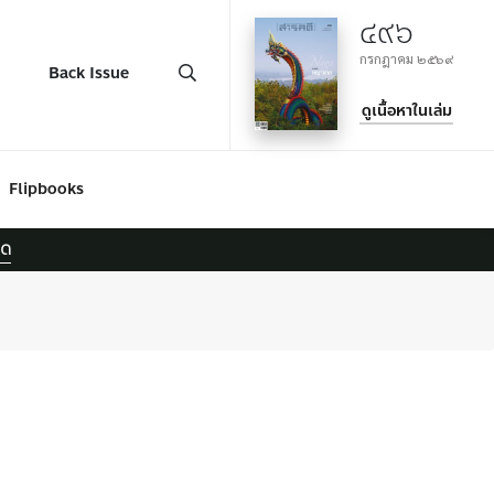
๔๙๖
กรกฎาคม ๒๕๖๙
Back Issue
ดูเนื้อหาในเล่ม
Flipbooks
ยด