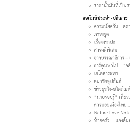
ราคาน้ำมันที่เป็น
คอลัมน์ประจำ-ปกิณกะ
ความนัยควัน – สถ
ภาพพูด
เรื่องจากปก
สารคดีพิเศษ
จากบรรณาธิการ –
การ์ตูนพาไป – “ก
เฮโลสาระพา
สมาชิกอุปถัมภ์
ข่าวธุรกิจ-ผลิตภัณฑ
“นายรอบรู้” เที่ย
คาวบอยเมืองไทย…
Nature Love Not
ท้ายครัว – แกงส้ม