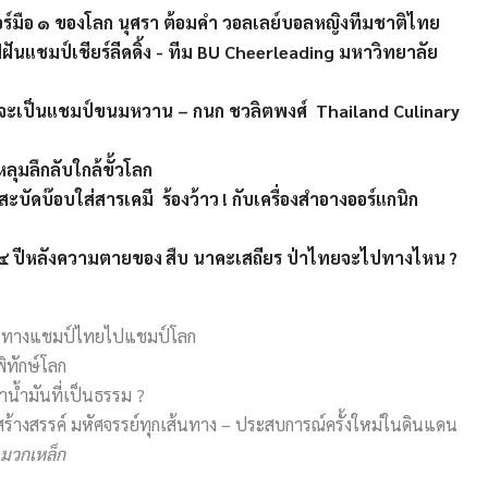
อร์มือ ๑ ของโลก นุศรา ต้อมคำ วอลเลย์บอลหญิงทีมชาติไทย
ฟฝันแชมป์เชียร์ลีดดิ้ง - ทีม BU Cheerleading มหาวิทยาลัย
ว่าจะเป็นแชมป์ขนมหวาน – กนก ชวลิตพงศ์ Thailand Culinary
ลุมลึกลับใกล้ขั้วโลก
ะบัดบ๊อบใส่สารเคมี ร้องว้าว ! กับเครื่องสำอางออร์แกนิก
– ๒๔ ปีหลังความตายของ สืบ นาคะเสถียร ป่าไทยจะไปทางไหน ?
้นทางแชมป์ไทยไปแชมป์โลก
พิทักษ์โลก
คาน้ำมันที่เป็นธรรม ?
วสร้างสรรค์ มหัศจรรย์ทุกเส้นทาง – ประสบการณ์ครั้งใหม่ในดินแดน
มวกเหล็ก