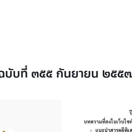
ฉบับที่ ๓๕๕ กันยายน ๒๕๕
ป
บทความที่ลงในเว็บไซต
แนะนำสารคดีพิเ