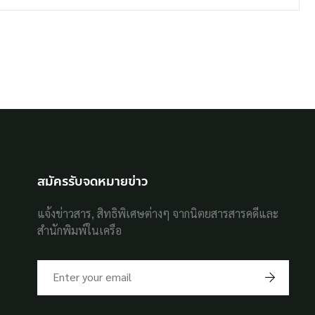
สมัครรับจดหมายข่าว
แจ้งข่าวสาร, สิทธิพิเศษต่างๆ จากนิตยสารสารคดีและ
สำนักพิมพ์ในเครือ