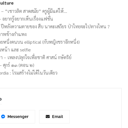
Culture
ะ – “เชาวลิต สาดสมัย” ครูผู้มีแต่ให้…
– อยากรู้อยากเห็นเรื่องแฟชั่น
๒๔ ปีหลังความตายของ สืบ นาคะเสถียร ป่าไทยจะไปทางไหน ?
ิภาพข้างกำแพง
ยหนึ่งคนบน elliptical (กับหญิงชราอีกหนึ่ง)
มหน้า และ selfie
วลา – เพลงปลุกใจเพื่อชาติ ศาสน์ กษัตริย์
– ศุกร์ ๑๓ (ตอน ๒)
rdia : โรมสร้างไม่ได้ในวันเดียว
อ
Messenger
Email