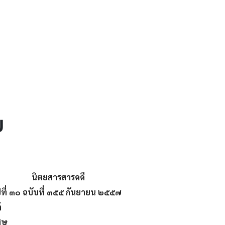
๗
นิตยสารสารคดี
ีที่ ๓๐ ฉบับที่ ๓๕๕ กันยายน ๒๕๕๗
์
ศษ