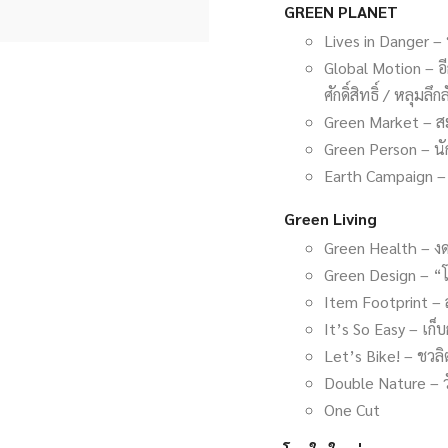
GREEN PLANET
Lives in Danger –
Global Motion – อ
ศักดิ์สิทธิ์ / หลุมลึก
Green Market – สะ
Green Person – นัก
Earth Campaign –
Green Living
Green Health – งด
Green Design – “โ
Item Footprint –
It’s So Easy – เก
Let’s Bike! – ชวล
Double Nature – ว
One Cut