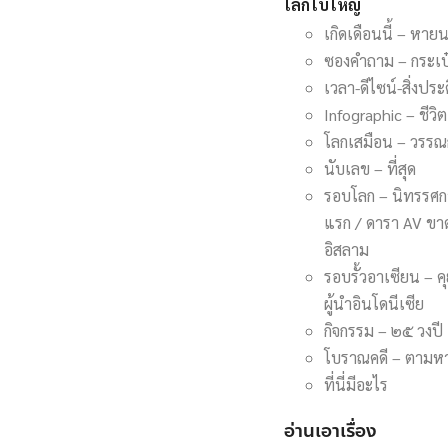
โลกใบใหญ่
เกิดเดือนนี้ – หายน
ซองคำถาม – กระเป๋า
เวลา-ดีไซน์-สิ่งประ
Infographic – ชีวิตเ
โลกเสมือน – วรรณ
นับเลข – ที่สุด
รอบโลก – นิทรรศการ
แรก / ดารา AV ขา
อิสลาม
รอบรั้วอาเซียน – ค
ผู้นำอินโดนีเซีย
กิจกรรม – ๒๕ วงปี 
โบราณคดี – ตามหา 
ที่นี่มีอะไร
อ่านเอาเรื่อง