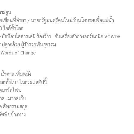
 พะยูน
ีกเขื่อนที่อำลา / นายกรัฐมนตรีคนใหม่กับนโยบายเพื่อแม่น้ำ
ลับใกล้ขั้วโลก
บัดบ๊อบใส่สารเคมี ร้องว้าว ! กับเครื่องสำอางออร์แกนิก VOWDA
ปลูกกล้วย ผู้ร่ำรวยพันธุกรรม
 Words of Change
น้ำตาลเพิ่มพลัง
ลกทั้งใบ” ในกระแสฮิปปี้
 สมาร์ตโฟน
็บกด…มากดเก็บ
ิต สัทธรรมสกุล
ัชพืชข้างทาง