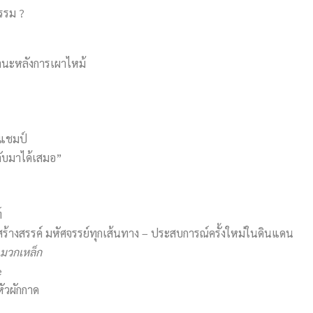
ธรรม ?
านะหลังการเผาไหม้
 แชมป์
ลับมาได้เสมอ”
์
วสร้างสรรค์ มหัศจรรย์ทุกเส้นทาง – ประสบการณ์ครั้งใหม่ในดินแดน
มวกเหล็ก
e
หัวผักกาด