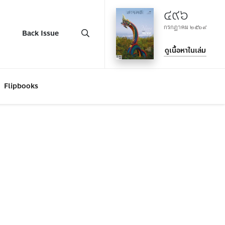
๔๙๖
กรกฎาคม ๒๕๖๙
Back Issue
ดูเนื้อหาในเล่ม
Flipbooks