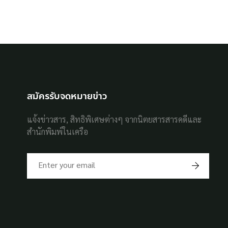
สมัครรับจดหมายข่าว
แจ้งข่าวสาร, สิทธิพิเศษต่างๆ จากนิตยสารสารคดีและ
สำนักพิมพ์ในเครือ