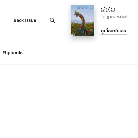
๔๙๖
กรกฎาคม ๒๕๖๙
Back Issue
ดูเนื้อหาในเล่ม
Flipbooks