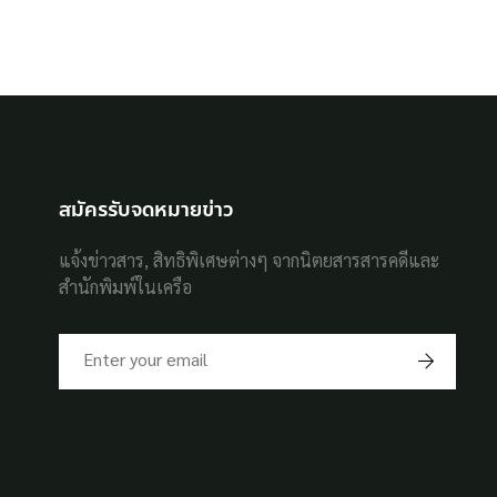
สมัครรับจดหมายข่าว
แจ้งข่าวสาร, สิทธิพิเศษต่างๆ จากนิตยสารสารคดีและ
สำนักพิมพ์ในเครือ