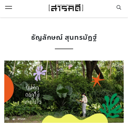
Open Menu
ธัญลักษณ์ สุนทรมัฎฐ์